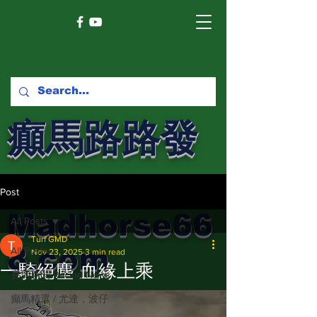
癲馬路路發
馬網
Post
Madhorse66
All Posts
Turf GMD
8.com
All Posts
Nov 23, 2025
3 min read
一騎絕塵 血緣上乘
賽馬新聞 Racing News
癲馬精選 / 尤達，波仔