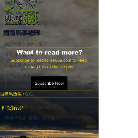
癲馬賽日大勢 / 波仔
師兄出馬 / 尤達
戈登說馬事 / 馬王哥頓
國際​馬事總匯
三 T 大茶飯 / LakLak
馬王六環全攻略 / 馬王
Want to read more?
孖 T 和你贏 / AI GPT
Subscribe to madhorse668.com to keep 
自購馬透視 / G.C.
reading this exclusive post.
歐美新馬速遞 / G.C
Subscribe Now
G.C. 環宇脈搏 / Gallant Chief
自購馬透視 / G.C.
綠茵新貴 / 馬森
賽事排位 (香港) / 資料組
騎練出馬表 (香港) / 資料組
騎練合作成績 (香港) / 資料組