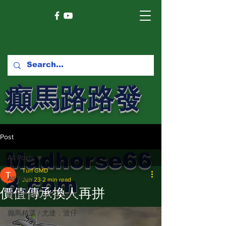
癲馬路路發
馬網
Post
Madhorse66
All Posts
Turf GMD
8.com
All Posts
Jun 23
2 min read
價值傳承換人再拼
賽馬新聞 Racing News
癲馬精選 / 尤達，波仔