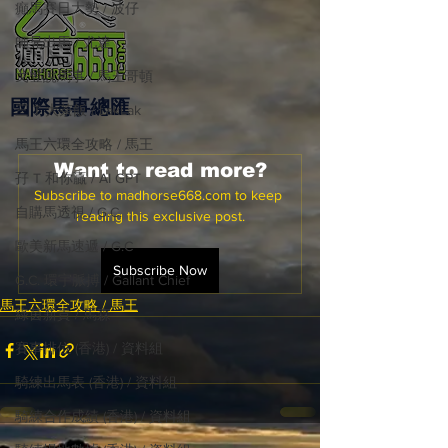
癲馬賽日大勢 / 波仔
師兄出馬 / 尤達
戈登說馬事 / 馬王哥頓
國際​馬事總匯
三 T 大茶飯 / LakLak
馬王六環全攻略 / 馬王
Want to read more?
孖 T 和你贏 / AI GPT
Subscribe to madhorse668.com to keep 
自購馬透視 / G.C.
reading this exclusive post.
歐美新馬速遞 / G.C
Subscribe Now
G.C. 環宇脈搏 / Gallant Chief
馬王六環全攻略 / 馬王
綠茵新貴 / 馬森
賽事排位 (香港) / 資料組
騎練出馬表 (香港) / 資料組
騎練合作成績 (香港) / 資料組