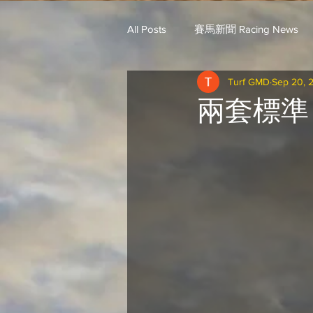
All Posts
賽馬新聞 Racing News
Turf GMD
Sep 20, 
戈登說馬事 / 馬王哥頓
三 T 
兩套標準
歐美新馬速遞 / G.C
G.C. 環宇脈
騎練出馬表 (香港) / 資料組
騎
Saudi Cup 沙地盃