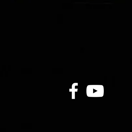
一年又過去 熱烈地過沉悶生
活