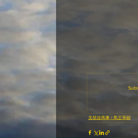
Subs
戈登說馬事 / 馬王哥頓