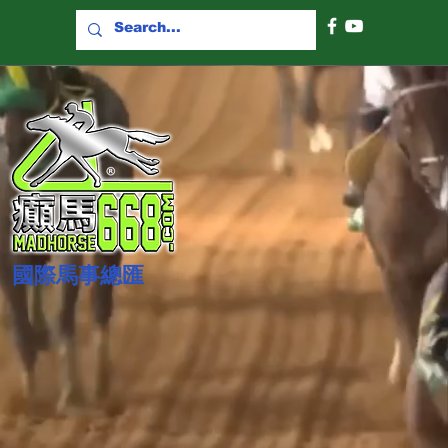
國際​馬事總匯