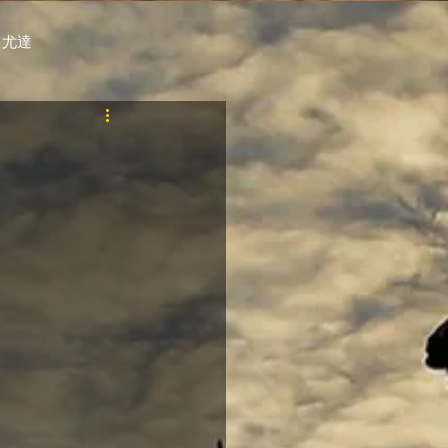
 尤達
PT
自購馬透視 / G.C.
料組
賽事報名 (香港) / 資料組