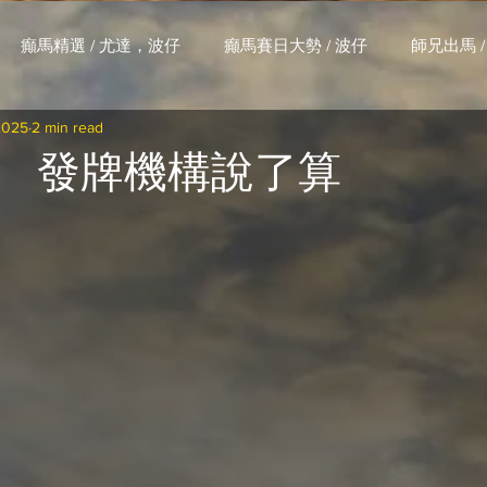
癲馬精選 / 尤達，波仔
癲馬賽日大勢 / 波仔
師兄出馬 /
2025
2 min read
大茶飯 / LakLak
馬王六環全攻略 / 馬王
孖 T 和你贏 / AI G
 發牌機構說了算
搏 / Gallant Chief
綠茵新貴 / 馬森
賽事排位 (香港) / 資
練合作成績 (香港) / 資料組
騎練場地數據 (香港) / 資料組