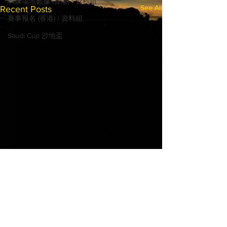
騎練場地數據 (香港) / 資料組
See All
Recent Posts
賽事報名 (香港) / 資料組
Saudi Cup 沙地盃
© 2022 MadHorse668.com