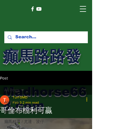
癲馬路路發
馬網
Post
Madhorse66
All Posts
Turf GMD
8.com
All Posts
Feb 3
2 min read
哥倫布檔利可贏
賽馬新聞 Racing News
癲馬精選 / 尤達，波仔