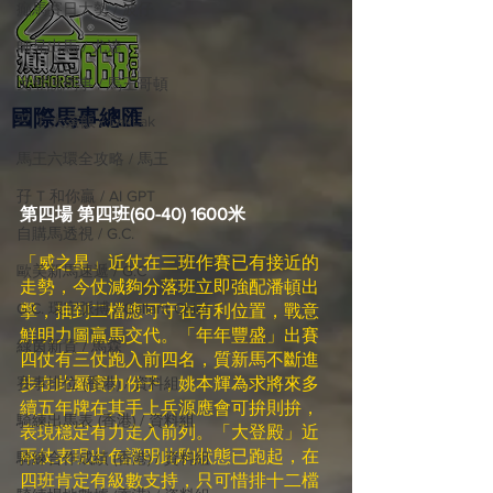
癲馬賽日大勢 / 波仔
師兄出馬 / 尤達
戈登說馬事 / 馬王哥頓
國際​馬事總匯
三 T 大茶飯 / LakLak
馬王六環全攻略 / 馬王
孖 T 和你贏 / AI GPT
第四場 第四班(60-40) 1600米
自購馬透視 / G.C.
「威之星」近仗在三班作賽已有接近的
歐美新馬速遞 / G.C
走勢，今仗減夠分落班立即強配潘頓出
G.C. 環宇脈搏 / Gallant Chief
擊，抽到二檔應可守在有利位置，戰意
鮮明力圖贏馬交代。「年年豐盛」出賽
綠茵新貴 / 馬森
四仗有三仗跑入前四名，質新馬不斷進
賽事排位 (香港) / 資料組
步在此屬實力份子，姚本輝為求將來多
續五年牌在其手上兵源應會可拚則拚，
騎練出馬表 (香港) / 資料組
表現穩定有力走入前列。「大登殿」近
兩仗表現出色證明此駒狀態已跑起，在
騎練合作成績 (香港) / 資料組
四班肯定有級數支持，只可惜排十二檔