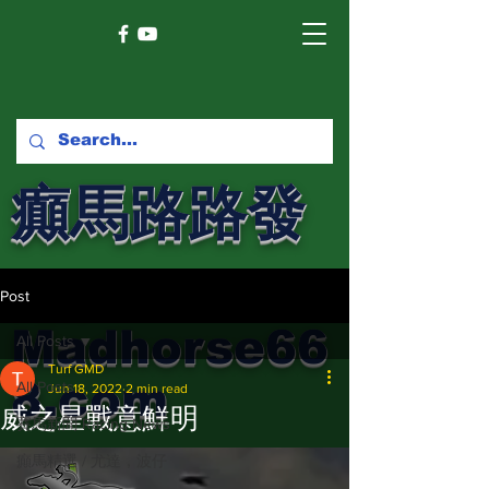
癲馬路路發
馬網
Post
Madhorse66
All Posts
Turf GMD
8.com
All Posts
Jun 18, 2022
2 min read
威之星戰意鮮明
賽馬新聞 Racing News
癲馬精選 / 尤達，波仔