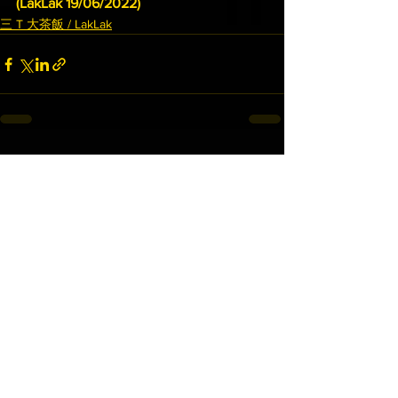
(LakLak 19/06/2022) 
三 T 大茶飯 / LakLak
See All
Recent Posts