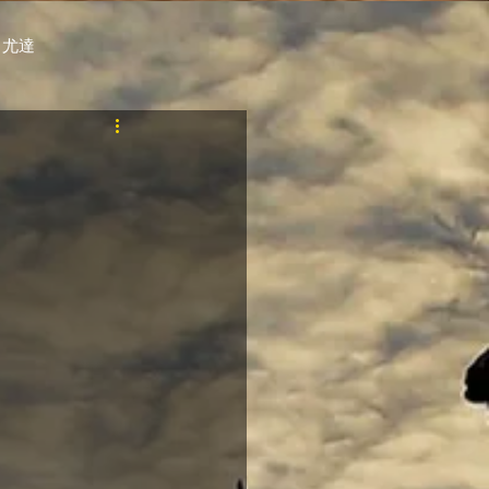
 尤達
PT
自購馬透視 / G.C.
料組
賽事報名 (香港) / 資料組