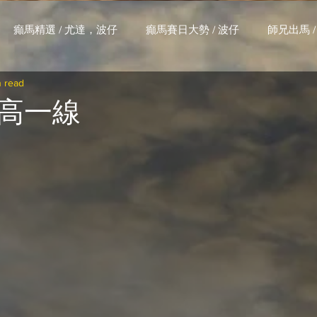
癲馬精選 / 尤達，波仔
癲馬賽日大勢 / 波仔
師兄出馬 /
n read
大茶飯 / LakLak
馬王六環全攻略 / 馬王
孖 T 和你贏 / AI G
高一線
搏 / Gallant Chief
綠茵新貴 / 馬森
賽事排位 (香港) / 資
練合作成績 (香港) / 資料組
騎練場地數據 (香港) / 資料組