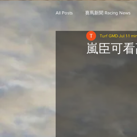
All Posts
賽馬新聞 Racing News
Turf GMD
Jul 1
1 mi
戈登說馬事 / 馬王哥頓
三 T 
嵐臣可看
歐美新馬速遞 / G.C
G.C. 環宇脈
騎練出馬表 (香港) / 資料組
騎
Saudi Cup 沙地盃