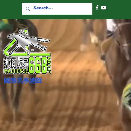
國際​馬事總匯