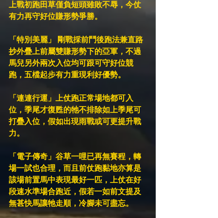
上戰初跑田草僅負短頭雖敗不辱，今仗
有力再守好位賺形勢爭勝。
「特別美麗」 剛戰採前鬥後跑法兼直路
抄外疊上前屬雙賺形勢下的亞軍，不過
馬兒另外兩次入位均可跟可守好位競
跑，五檔起步有力重現利好優勢。
「連連行運」上仗跑正常場地都可入
位，季尾才復甦的牠不排除如上季尾可
打疊入位，假如出現雨戰或可更提升戰
力。
「電子傳奇」谷草一哩已再無賽程，轉
場一試也合理，而且前仗跑黏地亦算是
該場前置馬中表現最好一匹，上仗在好
段速水準場合跑近，假若一如前文提及
無甚快馬讓牠走順，冷腳未可盡忘。