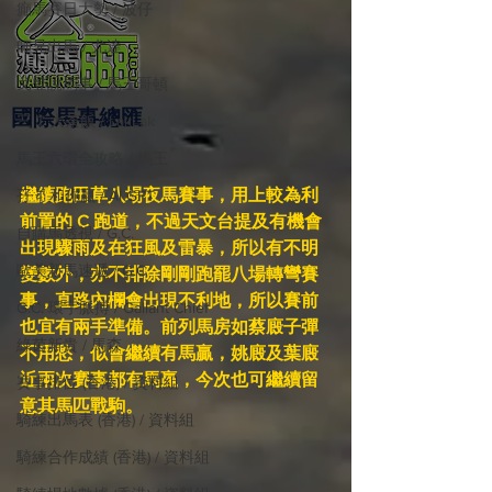
癲馬賽日大勢 / 波仔
師兄出馬 / 尤達
戈登說馬事 / 馬王哥頓
國際​馬事總匯
三 T 大茶飯 / LakLak
馬王六環全攻略 / 馬王
繼續跑田草八場夜馬賽事，用上較為利
孖 T 和你贏 / AI GPT
前置的 C 跑道，不過天文台提及有機會
自購馬透視 / G.C.
出現驟雨及在狂風及雷暴，所以有不明
歐美新馬速遞 / G.C
變數外，亦不排除剛剛跑罷八場轉彎賽
事，直路內欄會出現不利地，所以賽前
G.C. 環宇脈搏 / Gallant Chief
也宜有兩手準備。前列馬房如蔡廄子彈
綠茵新貴 / 馬森
不用愁，似會繼續有馬贏，姚廄及葉廄
近兩次賽事都有馬贏，今次也可繼續留
賽事排位 (香港) / 資料組
意其馬匹戰駒。
騎練出馬表 (香港) / 資料組
騎練合作成績 (香港) / 資料組