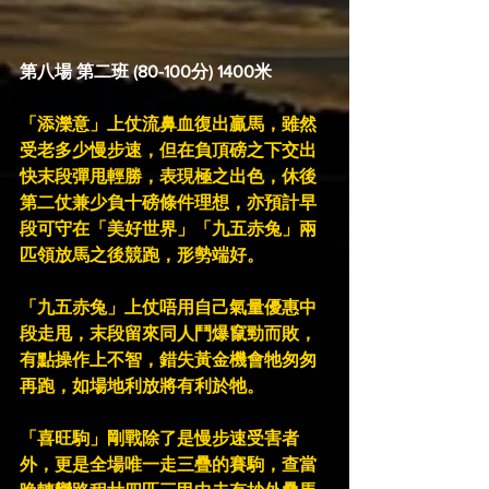
第八場 第二班 (80-100分) 1400米
「添濼意」上仗流鼻血復出贏馬，雖然
受老多少慢步速，但在負頂磅之下交出
快末段彈甩輕勝，表現極之出色，休後
第二仗兼少負十磅條件理想，亦預計早
段可守在「美好世界」「九五赤兔」兩
匹領放馬之後競跑，形勢端好。
「九五赤兔」上仗唔用自己氣量優惠中
段走甩，末段留來同人鬥爆竄勁而敗，
有點操作上不智，錯失黃金機會牠匆匆
再跑，如場地利放將有利於牠。
「喜旺駒」剛戰除了是慢步速受害者
外，更是全場唯一走三疊的賽駒，查當