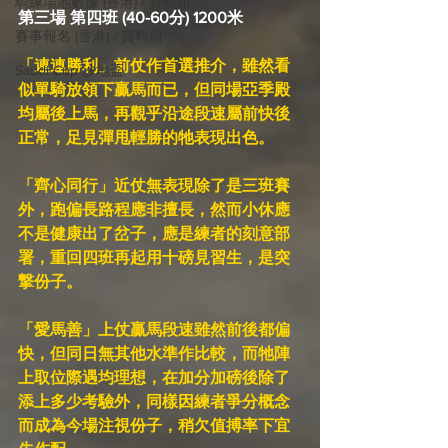
騎練場地數據 (香港) / 資料組
第三場 第四班 (40-60分) 1200米
賽事報名 (香港) / 資料組
「連連勝利」前仗作首選推介，雖然看
Saudi Cup 沙地盃
似單騎放領下贏馬而已，但同場亞季殿
均屬後上馬，再觀乎沿途段速屬前快後
正常，足見彈甩輕勝的牠表現出色。
「齊心同行」近仗無表現除了是三班賽
外，跑偏長路程應非擅長，然而小休應
不是健康出了岔子，應是練者的刻意部
署，重回四班再起用十磅見習生，是突
撃份子。
「愛馬善」上仗贏馬段速雖然前後都偏
快，但同日無其他水準作比較，而牠陣
上取位際遇均理想，在加分加磅後除了
添上多少考驗外，同樣因練者爭分概念
而成為今場注視份子，稍欠值搏率下宜