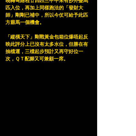
晚轉彎路程廿四匹三甲中未有抄外疊馬
匹入位，再加上同樣跑法的「發財大
師」剛剛已補中，所以今仗可給予此匹
方廄馬一個機會。
「縱橫天下」剛戰黃金包箱位爆唔起反
映此評分上已沒有太多水位，但勝在有
抽檔運，三檔起步預計又再守好位一
次，ＱＴ配腳又可兼顧一席。