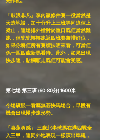
先作配。
「鼓浪非凡」季內贏條件賽一役當然是
天造地設，加十分升上三班等同迫佢上
梁山，連場排外檔對於重口既佢當然難
跑，但兜兜轉轉跑返四班賽兼排好位，
如果你將佢所有賽績抺哂來看，可當佢
係一匹四歲新馬看待。此外，如果出現
快步速，貼欄順走既佢可能會受惠。
第七場 第三班 (60-80分) 1600米
今場驟眼一看屬無甚快馬場合，早段有
機會出現慢步速形勢。
「喜蓮勇感」 三歲北半球馬在港四戰全
入三甲，連同外地表現一樣演出準繩，