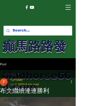
癲馬路路發
馬網
Post
Madhorse66
All Posts
Turf GMD
8.com
All Posts
Jul 2, 2023
3 min read
布文繼續連連勝利
賽馬新聞 Racing News
癲馬精選 / 尤達，波仔