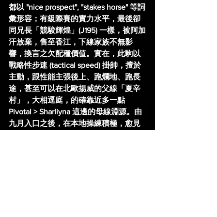
都以 "nice prospect", "stakes horse" 等詞
彙形容；有級際賽的實力水平，最後卻
同兄長「競駿輝煌」(J195) 一樣，被阿加
汗放棄，售至香江，下線家族不無影
響，換言之欠配種價值。實在，此駒以
戰略性步速 (tactical speed) 掛帥，擅於
主動，跟性能主張後上、跑爛地、跑長
途，甚至可以在北歐揚威的父線「夏辛
村」，大相逕庭，的確靠近多一點 
Pivotal > Sharliyna 這邊的母線淵源。由
九月入口之後，在本地操練積極，愈見
純熟，早前在一課田泥大閘，面對評分
低 10-20 點子的「時尚歡欣」(H041) 同
「亮寶」(K067)，話過就過、如取如
攜，極之討好。總括，預期這匹以 1600-
2000 米為首本的自購馬，74 點子的起
步評分，仍有大幅進步空間，且看能否
向本季四歲系列進發。