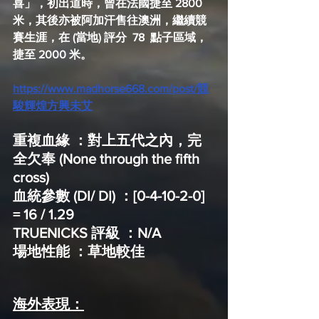
喜」，初出道時，曾在法國捷至 2800 
米，其後亦被阿加汗售往澳洲，繼續競
賽生涯，在 (當地) 評分  78  點子區域，
捷至 2000 米。
https://www.madhorse668.com/post/競
駿輝煌方興未艾
重複血緣 ：對上五代之內，完
全欠奉 (None through the fifth 
cross)
血統參數 (DI/ DI) ：[0-4-10-2-0] 
= 16 / 1.29
TRUENICKS 評級 ：N/A
場地性能 ：草地較佳
海外表現：