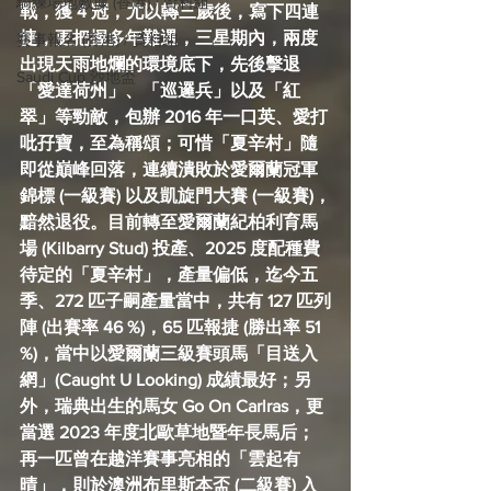
騎練場地數據 (香港) / 資料組
戰，獲 4 冠，尤以轉三歲後，寫下四連
捷，更把握多年難遇，三星期內，兩度
賽事報名 (香港) / 資料組
出現天雨地爛的環境底下，先後擊退
Saudi Cup 沙地盃
「愛達荷州」、「巡邏兵」以及「紅
翠」等勁敵，包辦 2016 年一口英、愛打
吡孖寶，至為稱頌；可惜「夏辛村」隨
即從巔峰回落，連續潰敗於愛爾蘭冠軍
錦標 (一級賽) 以及凱旋門大賽 (一級賽)，
黯然退役。目前轉至愛爾蘭紀柏利育馬
場 (Kilbarry Stud) 投產、2025 度配種費
待定的「夏辛村」，產量偏低，迄今五
季、272 匹子嗣產量當中，共有 127 匹列
陣 (出賽率 46 %)，65 匹報捷 (勝出率 51 
%)，當中以愛爾蘭三級賽頭馬「目送入
網」(Caught U Looking) 成績最好；另
外，瑞典出生的馬女 Go On Carlras，更
當選 2023 年度北歐草地暨年長馬后；
再一匹曾在越洋賽事亮相的「雲起有
晴」，則於澳洲布里斯本盃 (二級賽) 入