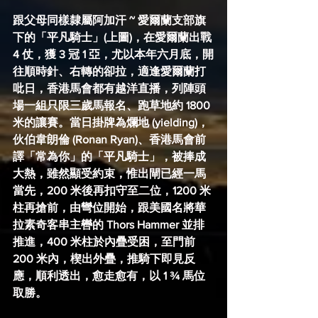
跟父母同樣隸屬阿加汗 ~ 愛爾蘭支部旗
下的「平凡騎士」(上圖)，在愛爾蘭出戰 
4 仗，獲 3 冠 1 亞，尤以本年六月底，開
往順時針、右轉的卻拉，適逢愛爾蘭打
吡日，香港馬會都有越洋直播，列陣頭
場一組只限三歲馬報名、跑草地約 1800 
米的讓賽。當日掛牌為爛地 (yielding)，
伙伯韋朗倫 (Ronan Ryan)、香港馬會前
譯「常為你」的「平凡騎士」，被捧成
大熱，雖然顯受約束，惟出閘已經一馬
當先，200 米後再扣守至二位，1200 米
柱再搶前，由彎位開始，跟美國名將華
拉素奇客串主轡的 Thors Hammer 並排
推進，400 米柱於內疊受困，至門前 
200 米內，楔出外疊，推騎下即見反
應，順利透出，愈走愈有，以 1 ¾ 馬位
取勝。