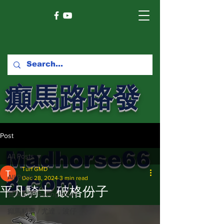
癲馬路路發
馬網
Post
Madhorse66
All Posts
Turf GMD
8.com
All Posts
Dec 28, 2024
3 min read
平凡騎士 破格份子
賽馬新聞 Racing News
癲馬精選 / 尤達，波仔