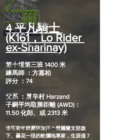
癲馬賽日大勢 / 波仔
師兄出馬 / 尤達
戈登說馬事 / 馬王哥頓
4 平凡騎士 
國際​馬事總匯
(K161，Lo Rider 
三 T 大茶飯 / LakLak
ex-Sharinay)
馬王六環全攻略 / 馬王
孖 T 和你贏 / AI GPT
第十場第三班 1400 米
自購馬透視 / G.C.
練馬師 ：方嘉柏
歐美新馬速遞 / G.C
評分 ：74
G.C. 環宇脈搏 / Gallant Chief
父系 ：夏辛村 Harzand
綠茵新貴 / 馬森
子嗣平均取勝距離 (AWD)：
賽事排位 (香港) / 資料組
11.50 化郎、或 2313 米
騎練出馬表 (香港) / 資料組
這匹當年隸屬阿加汗 ~ 愛爾蘭支部旗
騎練合作成績 (香港) / 資料組
下、曇花一現的軟爛地專家，生涯僅 7 