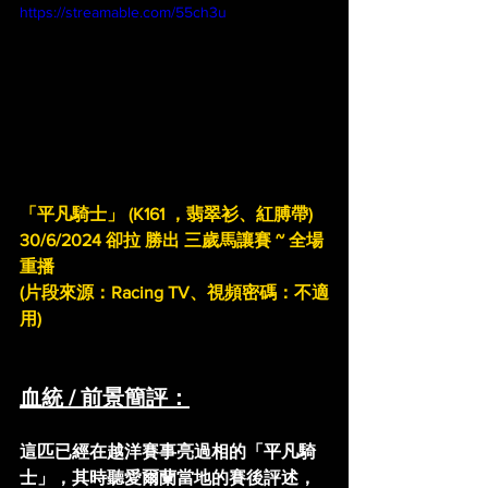
https://streamable.com/55ch3u
「平凡騎士」 (K161 ，翡翠衫、紅膊帶)
30/6/2024 卻拉 勝出 三歲馬讓賽 ~ 全場
重播
(片段來源：Racing TV、視頻密碼：不適
用)
血統 / 前景簡評：
這匹已經在越洋賽事亮過相的「平凡騎
士」，其時聽愛爾蘭當地的賽後評述，