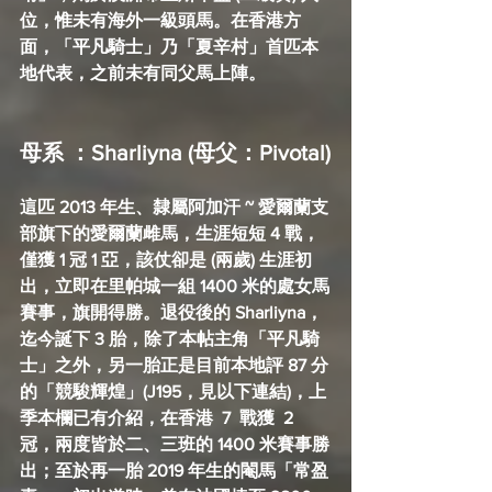
位，惟未有海外一級頭馬。在香港方
面，「平凡騎士」乃「夏辛村」首匹本
地代表，之前未有同父馬上陣。
母系 ：Sharliyna (母父：Pivotal)
這匹 2013 年生、隸屬阿加汗 ~ 愛爾蘭支
部旗下的愛爾蘭雌馬，生涯短短 4 戰，
僅獲 1 冠 1 亞，該仗卻是 (兩歲) 生涯初
出，立即在里帕城一組 1400 米的處女馬
賽事，旗開得勝。退役後的 Sharliyna，
迄今誕下 3 胎，除了本帖主角「平凡騎
士」之外，另一胎正是目前本地評 87 分
的「競駿輝煌」(J195，見以下連結)，上
季本欄已有介紹，在香港  7  戰獲  2  
冠，兩度皆於二、三班的 1400 米賽事勝
出；至於再一胎 2019 年生的閹馬「常盈