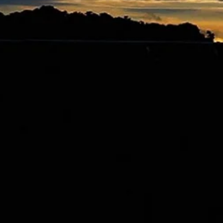
盈妍威楓隨時起筷
官金