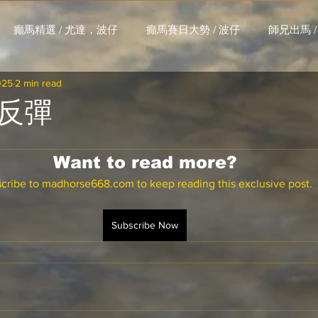
癲馬精選 / 尤達，波仔
癲馬賽日大勢 / 波仔
師兄出馬 /
025
2 min read
大茶飯 / LakLak
馬王六環全攻略 / 馬王
孖 T 和你贏 / AI G
反彈
搏 / Gallant Chief
綠茵新貴 / 馬森
賽事排位 (香港) / 資
Want to read more?
cribe to madhorse668.com to keep reading this exclusive post.
練合作成績 (香港) / 資料組
騎練場地數據 (香港) / 資料組
Subscribe Now