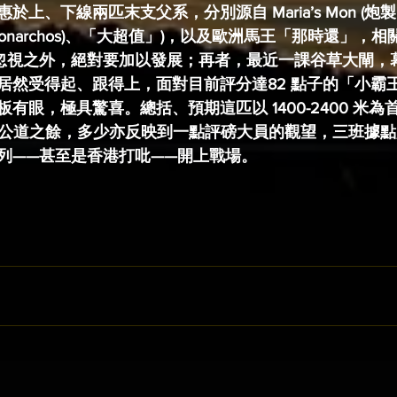
上、下線兩匹末支父系，分別源自 Maria’s Mon (
narchos)、「大超值」)，以及歐洲馬王「那時還」，相關的
不容忽視之外，絕對要加以發展；再者，最近一課谷草大閘，
然受得起、跟得上，面對目前評分達82 點子的「小霸王」
有眼，極具驚喜。總括、預期這匹以 1400-2400 米
，公道之餘，多少亦反映到一點評磅大員的觀望，三班據
列——甚至是香港打吡——開上戰場。