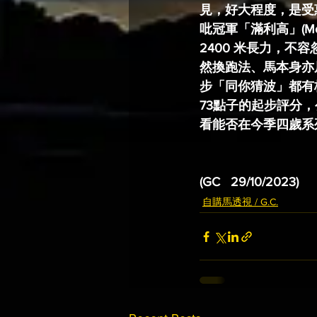
見，好大程度，是受惠於
吡冠軍「滿利高」(Mo
2400 米長力，
然換跑法、馬本身亦居
步「同你猜波」都有板
73點子的起步評分
看能否在今季四歲系
(GC   29/10/2023)
自購馬透視 / G.C.