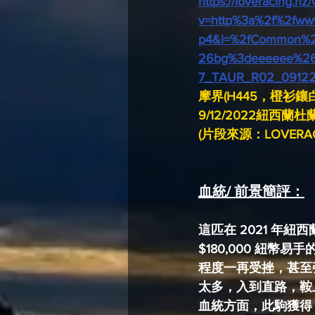
https://loveracing.
v=http%3a%2f%2fww
p4&i=%2fCommon%2
26bg%3deeeeee%26p
7_TAUR_R02_09122
摩界(H445，橙衫鑲
9/12/2022紐西
(片段來源：LOVERA
血統/ 前景簡評：
這匹在 2021 年紐
$180,000 紐
程度一再受挫，甚至
太多，入到直路，鞍
血統方面，此駒獲得 