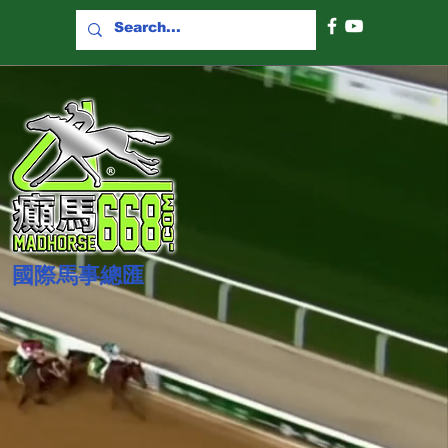
國際​馬事總匯