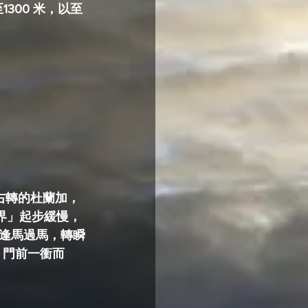
、右轉的杜蘭加，
摩界」起步緩慢，
逢馬過馬，轉瞬
，門前一衝而