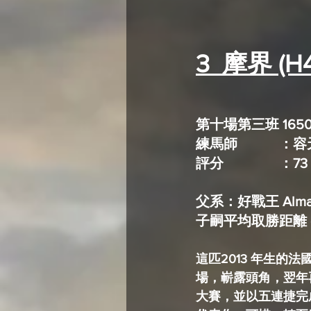
3  摩界 (H
第十場第三班 165
練馬師		
評分		：73
父系：好戰王 Alma
子嗣平均取勝距離 (A
這匹2013 年生的
場，嶄露頭角，翌年
大賽，並以五連捷完