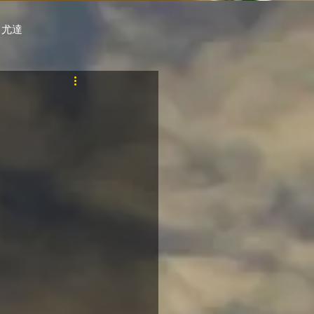
 尤達
PT
自購馬透視 / G.C.
料組
賽事報名 (香港) / 資料組