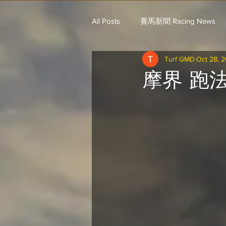
All Posts
賽馬新聞 Racing News
Turf GMD
Oct 28, 
戈登說馬事 / 馬王哥頓
三 T 
摩界 跑
歐美新馬速遞 / G.C
G.C. 環宇脈
騎練出馬表 (香港) / 資料組
騎
Saudi Cup 沙地盃