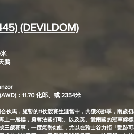
445) (DEVILDOM)
0米
：容天鵬
nzor
WD)：11.70 化郎、或 2354米
法國合伙馬，短暫的11仗競賽生涯當中，共獲8冠1季，兩歲
再上一層樓，勇奪法國打吡、以及英、愛兩國的冠軍錦標
成三歲賽事，一度氣勢如虹，尤以在雅士谷力拒「艷跡可