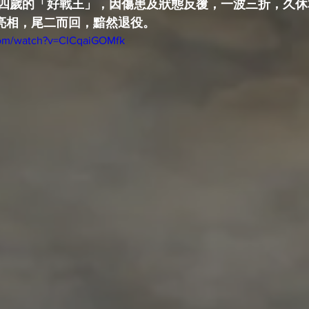
四歲的「好戰王」，因傷患及狀態反覆，一波三折，久休3
 亮相，尾二而回，黯然退役。
com/watch?v=ClCqaiGOMfk