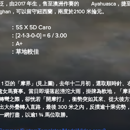
生，售至澳洲作賽的	Ayahuasca，捷至1300 米，以至 
Meghan，可以留守紐西蘭，兩度於2100 米掄元。
重複血緣			：5S X 5D Caro
：[2-1-3-0-0] = 6 / 3.00
TRUENICKS 評級		：A+
場地性能			：草地較佳
2 冠 1 亞的「摩界」(見上圖)，去年十二月初，選取順時針
 米的處女馬賽事。當日即場落起滂沱大雨，掛牌為軟地，「
轉彎之際，卻恍若「開摩打」，衝勢突如其來、從大後方
出大外疊轉入直路，最後 300 米之內，反撲逾十乘劣勢
網打盡，以逾1 ¾ 馬位取勝。