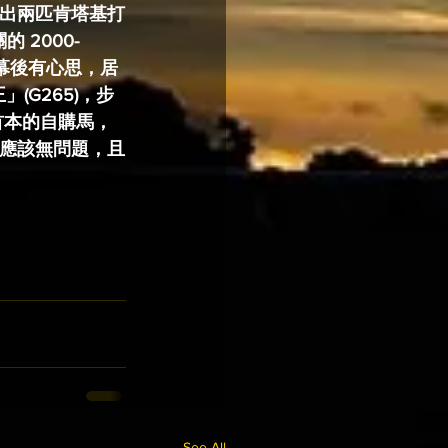
炮製出兩匹肯塔基打
 2000-
幕後有心思，居
(G265)，步
為首本的自購馬，
點應該無問題，且
See All