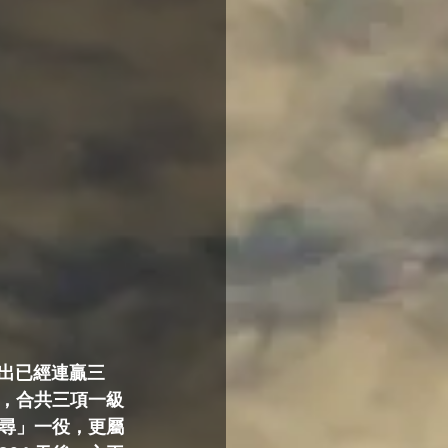
初出已經連贏三
，合共三項一級
尋」一役，更屬