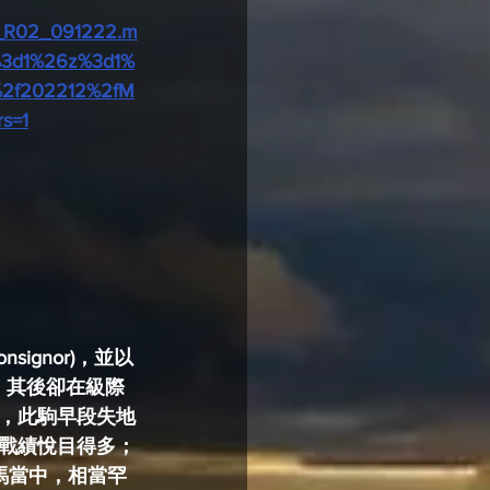
R_R02_091222.m
%3d1%26z%3d1%
%2f202212%2fM
s=1
ignor)，並以
目，其後卻在級際
下，此駒早段失地
戰績悅目得多；
購馬當中，相當罕