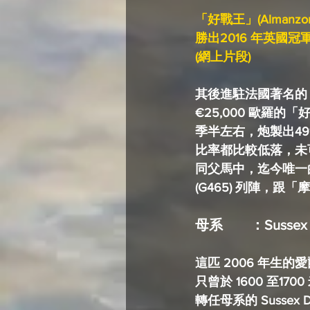
「好戰王」(Almanzor
勝出2016 年英國冠軍
(網上片段) 
其後進駐法國著名的 Har
€25,000 歐羅
季半左右，炮製出491匹
比率都比較低落，未可
同父馬中，迄今唯一
(G465) 列陣，
母系	：Suss
這匹 2006 年生
只曾於 1600 至
轉任母系的 Sussex