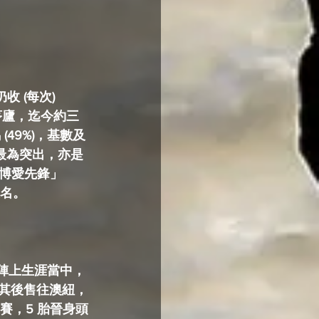
 (每次)  
茅廬，迄今約三
(49%)，基數及
 最為突出，亦是
博愛先鋒」
上名。
仗陣上生涯當中，
役。其後售往澳紐，
胎出賽，5 胎晉身頭