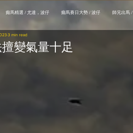
癲馬精選 / 尤達，波仔
癲馬賽日大勢 / 波仔
師兄出馬 /
2023
3 min read
大茶飯 / LakLak
馬王六環全攻略 / 馬王
孖 T 和你贏 / AI G
法擅變氣量十足
搏 / Gallant Chief
綠茵新貴 / 馬森
賽事排位 (香港) / 資
練合作成績 (香港) / 資料組
騎練場地數據 (香港) / 資料組