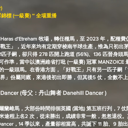
) 
錦標 (一級賽) ~ 全場重播 
as d'Etreham 牧場，轉任種馬，至 2023 年，配種費仍收
的「好戰王」，近年來均有定期穿梭南半球生產，惟為只初出
子嗣，卻只得 278 匹開上跑道 (56%)、136 匹晉身頭馬 
作準，當中以澳洲維省打吡 (一級賽) 冠軍 MANZOICE
的一級頭馬。在香港方面，「好戰王」只有另一匹子嗣「
跟「摩界」份屬同廐，來港後初出即勝，但其後5 仗，全數不
ex Dancer (母父：丹山舞者 Danehill Dancer )
的愛爾蘭雌馬，大部份時間徘徊英國 (當地) 第五班行列，7 
1700 米途程上名2 次，從未勝出，成績非常一般，怱怱退
 Dancer，14 季以來，產量卻相當高，共誕下 11 胎、9 