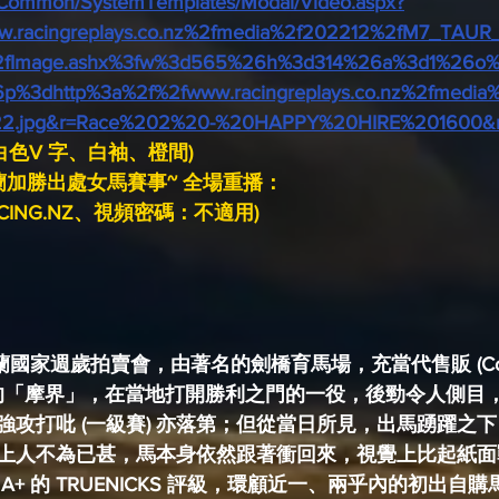
nz/Common/SystemTemplates/Modal/Video.aspx?
w.racingreplays.co.nz%2fmedia%2f202212%2fM7_TAU
fImage.ashx%3fw%3d565%26h%3d314%26a%3d1%26o
%3dhttp%3a%2f%2fwww.racingreplays.co.nz%2fmedia
2.jpg&r=Race%202%20-%20HAPPY%20HIRE%201600&r
白色V 字、白袖、橙間) 
蘭杜蘭加勝出處女馬賽事~ 全場重播：
CING.NZ、視頻密碼：不適用)
西蘭國家週歲拍賣會，由著名的劍橋育馬場，充當代售販 (Cons
幣易手的「摩界」，在當地打開勝利之門的一役，後勁令人側
強攻打吡 (一級賽) 亦落第；但從當日所見，出馬踴躍之
上人不為已甚，馬本身依然跟著衝回來，視覺上比起紙面
A+ 的 TRUENICKS 評級，環顧近一、兩乎內的初出自