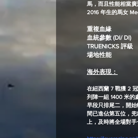
馬，而且性能相當廣泛，由2017 年
2016 年生的馬女 
血統參數 (DI/ DI)
海外表現：
在紐西蘭 7 戰獲 
列陣一組 1400
早段只排尾二，開始
間已進佔第五位，兜
上，及時將全場對手一