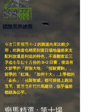
癲馬賽日大勢 / 波仔
師兄出馬 / 尤達
戈登說馬事 / 馬王哥頓
國際​馬事總匯
三 T 大茶飯 / LakLak
馬王六環全攻略 / 馬王
今次日賽採用 B+2 的跑道向來比較少
孖 T 和你贏 / AI GPT
用，此跑道也稍受到當日場地偏差來支
自購馬透視 / G.C.
配利放還是利追的特色，不過翻查近三
歐美新馬速遞 / G.C
季種冬草前十月份的 B+2 日賽，後追有
大前季的「君臨大地」「恆駿寶駒」， 
G.C. 環宇脈搏 / Gallant Chief
前季的「虹鴻」「加州十大」, 上季都的
綠茵新貴 / 馬森
「影疾」「包裝智威」都可採後上跑法
贏馬，當然也有領放馬建功，似乎偏差
賽事排位 (香港) / 資料組
都頗為公平。
騎練出馬表 (香港) / 資料組
騎練合作成績 (香港) / 資料組
癲馬精選 : 第十場 