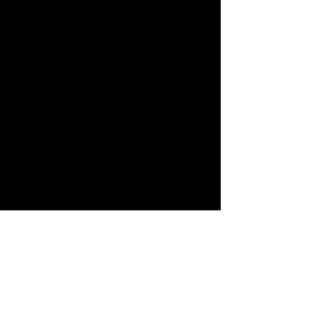
(波仔   22/10/2023)
癲馬賽日大勢 / 波仔