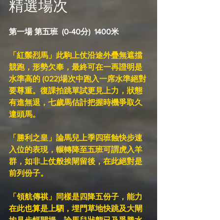
精選場次
第一場 第五班  (0-40分)  1400米
「紅鬃烈馬」此駒上仗沿途外疊無遮擋
競跑，形勢欠奉，最終可在一再證明是
水準高的 (022)場次中跑入一席水準絕對
要尊重。復課拍跳單試更見上力，狀態
有進無退，七歲馬估計把握時機爭取久
違頭馬。
「勝利之皇」論馬兒上季四班蝕快步速
入位的表現，輾轉降至五班可謂虎入羊
群，如非上仗般挨閘留後，在此絕對是
前列份子。
「領航傳祺」同樣是四降五份子，能力
在此也算是上駟，埋門草地快跳及大閘