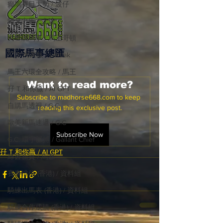
癲馬賽日大勢 / 波仔
師兄出馬 / 尤達
戈登說馬事 / 馬王哥頓
國際​馬事總匯
三 T 大茶飯 / LakLak
馬王六環全攻略 / 馬王
Want to read more?
孖 T 和你贏 / AI GPT
Subscribe to madhorse668.com to keep 
自購馬透視 / G.C.
reading this exclusive post.
歐美新馬速遞 / G.C
Subscribe Now
G.C. 環宇脈搏 / Gallant Chief
孖 T 和你贏 / AI GPT
綠茵新貴 / 馬森
賽事排位 (香港) / 資料組
騎練出馬表 (香港) / 資料組
騎練合作成績 (香港) / 資料組