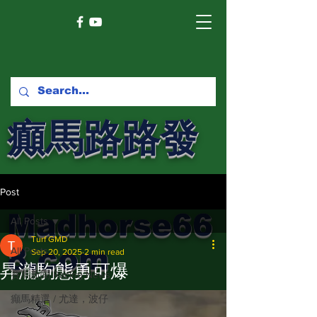
癲馬路路發
馬網
Post
Madhorse66
All Posts
Turf GMD
8.com
All Posts
Sep 20, 2025
2 min read
昇瀧駒態勇可爆
賽馬新聞 Racing News
癲馬精選 / 尤達，波仔