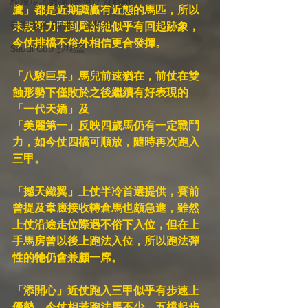
騎練場地數據 (香港) / 資料組
鷹」都是近期識贏有近態的馬匹，所以
賽事報名 (香港) / 資料組
末段可力鬥到尾的牠似乎有回起跡象，
今仗排檔不俗外相信更合發揮。
Saudi Cup 沙地盃
「八駿巨昇」馬兒前速猶在，前仗在雙
蝕形勢下僅敗於之後繼續有好表現的
「一代天嬌」及
「美麗第一」反映四歲馬仍有一定戰鬥
力，如今仗四檔可順放，隨時再次跑入
三甲。
「撼天鐵翼」上仗半冷首選提供，賽前
曾提及韋廄接收轉倉馬也頗急進，雖然
上仗沿途走位際遇不俗下入位，但在上
手馬房曾以後上跑法入位，所以跑法彈
性的牠仍會兼顧一席。
「添開心」近仗跑入三甲似乎有步速上
優勢，今仗相若跑法馬不少，五檔起步