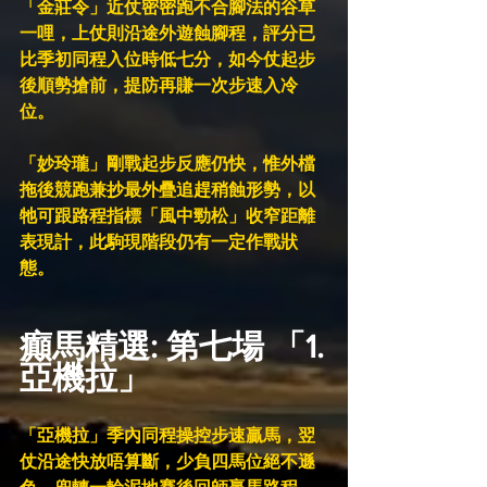
「金莊令」近仗密密跑不合腳法的谷草
一哩，上仗則沿途外遊蝕腳程，評分已
比季初同程入位時低七分，如今仗起步
後順勢搶前，提防再賺一次步速入冷
位。
「妙玲瓏」剛戰起步反應仍快，惟外檔
拖後競跑兼抄最外疊追趕稍蝕形勢，以
牠可跟路程指標「風中勁松」收窄距離
表現計，此駒現階段仍有一定作戰狀
態。
癲馬精選: 第七場 「1.
亞機拉」
「亞機拉」季內同程操控步速贏馬，翌
仗沿途快放唔算斷，少負四馬位絕不遜