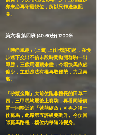
亦未必再守最靚位，所以只作邊線配
腳。
第六場 第四班 (40-60分) 1200米
「時尚風趣」(上圖) 上仗狀態初起，在慢
步速下交出不信末段時間拋開群駒一出
即勝，三歲馬潛藏未盡，今場快馬依然
偏少，主動跑法有權再取優勢，力足再
贏。
「砂漿金剛」大前仗跑非擅長的田草千
四，三甲馬均屬後上賽駒，再看同場前
置一同輸近的「紫荊綻放」可再之後一
仗贏馬，此席第五評級要調升。今仗回
師贏馬路程，檔位內移隨時變身。