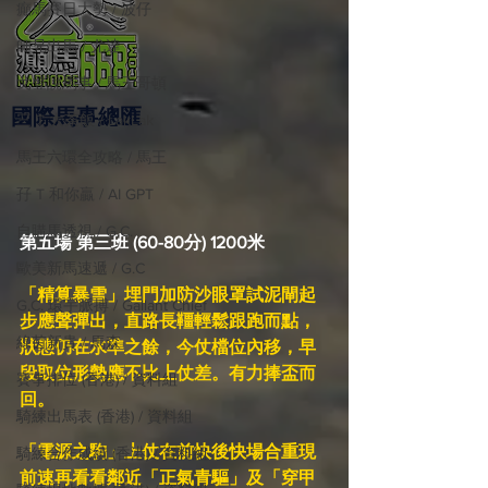
癲馬賽日大勢 / 波仔
師兄出馬 / 尤達
戈登說馬事 / 馬王哥頓
國際​馬事總匯
三 T 大茶飯 / LakLak
馬王六環全攻略 / 馬王
孖 T 和你贏 / AI GPT
自購馬透視 / G.C.
第五場 第三班 (60-80分) 1200米
歐美新馬速遞 / G.C
「精算暴雪」埋門加防沙眼罩試泥閘起
G.C. 環宇脈搏 / Gallant Chief
步應聲彈出，直路長韁輕鬆跟跑而點，
綠茵新貴 / 馬森
狀態仍在水準之餘，今仗檔位內移，早
段取位形勢應不比上仗差。有力捧盃而
賽事排位 (香港) / 資料組
回。
騎練出馬表 (香港) / 資料組
「電源之駒」上仗在前快後快場合重現
騎練合作成績 (香港) / 資料組
前速再看看鄰近「正氣青驅」及「穿甲