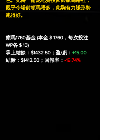
色。兜轉一輪泥地賽後回師贏馬路程，
觀乎今場前領馬唔多，此駒有力賺形勢
跑得好。
癲馬1760基金 (本金＄1760，每次投注
WP各＄10)
承上結餘：$1432.50；盈/虧：
+15.00
結餘：$1412.50；回報率：
-19.74%