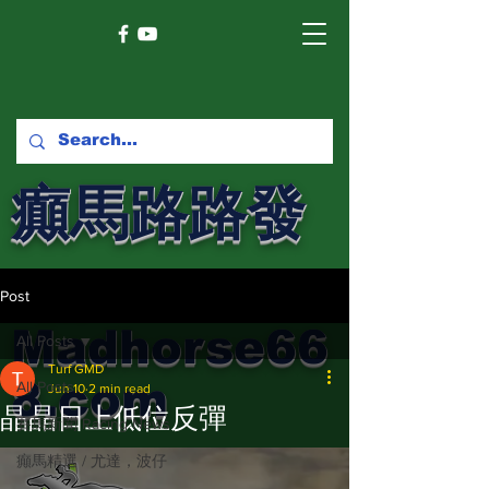
癲馬路路發
馬網
Post
Madhorse66
All Posts
Turf GMD
8.com
All Posts
Jun 10
2 min read
晶晶日上低位反彈
賽馬新聞 Racing News
癲馬精選 / 尤達，波仔