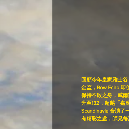
回顧今年皇家雅士谷
金盃，Bow Echo
保持不敗之身，威爾
升至132，超越「嘉應
Scandinavi
有精彩之處，師兄每