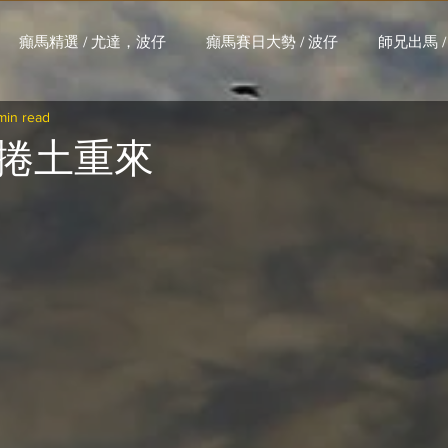
癲馬精選 / 尤達，波仔
癲馬賽日大勢 / 波仔
師兄出馬 /
min read
大茶飯 / LakLak
馬王六環全攻略 / 馬王
孖 T 和你贏 / AI G
捲土重來
搏 / Gallant Chief
綠茵新貴 / 馬森
賽事排位 (香港) / 資
練合作成績 (香港) / 資料組
騎練場地數據 (香港) / 資料組