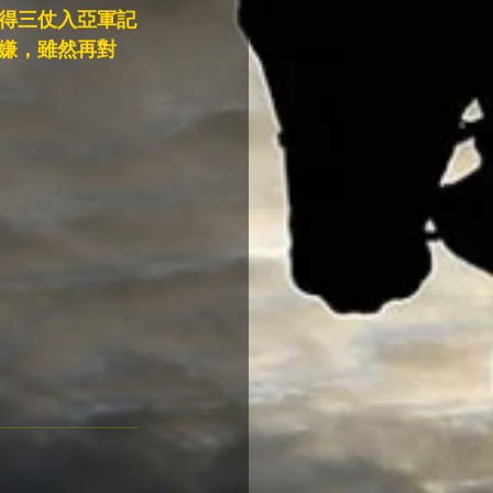
得三仗入亞軍記
嫌，雖然再對