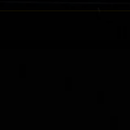
愛馬心一網打盡
川河