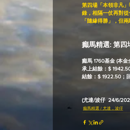
第四場「本領非凡」
錄，相隔一仗再對從
「隨緣得勝」，但兩
癲馬精選: 第四場
癲
馬 1760基金 (本
承上結餘：$ 1942.
結餘：$ 1922.50
(尤達/波仔  24/6/202
癲馬精選 / 尤達，波仔