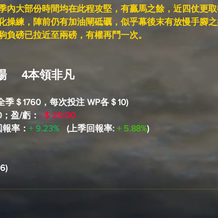
季內大部份時間均在此程攻堅，有贏馬之餘，近四仗更取
化操練，陣前仍有加油閘砥礪，似乎幕後末有放慢手腳之
駒負磅已拉近至兩磅，有權再鬥一次。
     4本領非凡
金全季＄1760，每次投注 WP各＄10)
50；盈/虧：
- $ 20.00
；回報率：
+ 9.23%
(上季回報率: 
+ 5.88%
)
6)