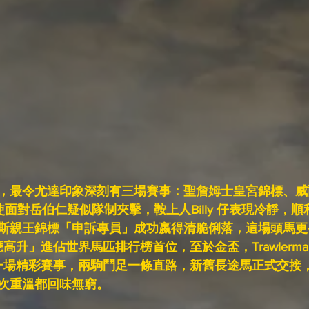
，最令尤達印象深刻有三場賽事：聖詹姆士皇宮錦標、威
 即使面對岳伯仁疑似隊制夾擊，鞍上人Billy 仔表現冷靜，
斯親王錦標「申訴專員」成功嬴得清脆俐落，這場頭馬更
高升」進佔世界馬匹排行榜首位，至於金盃，Trawlerma
a 合演了一場精彩賽事，兩駒鬥足一條直路，新舊長途馬正式交
次重溫都回味無窮。