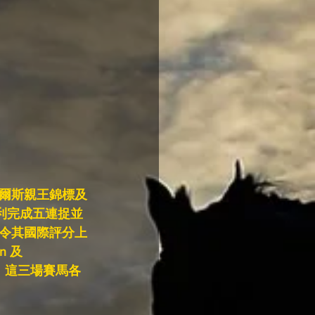
爾斯親王錦標及
順利完成五連捉並
令其國際評分上
n 及
接，這三場賽馬各