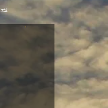
 尤達
PT
自購馬透視 / G.C.
料組
賽事報名 (香港) / 資料組