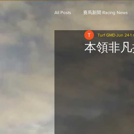
All Posts
賽馬新聞 Racing News
Turf GMD
Jun 24
1 
戈登說馬事 / 馬王哥頓
三 T 
本領非凡
歐美新馬速遞 / G.C
G.C. 環宇脈
騎練出馬表 (香港) / 資料組
騎
Saudi Cup 沙地盃