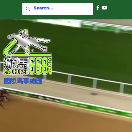
國際​馬事總匯