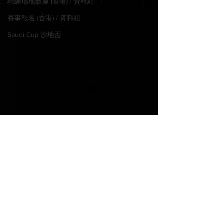
騎練場地數據 (香港) / 資料組
賽事報名 (香港) / 資料組
Saudi Cup 沙地盃
© 2022 MadHorse668.com
Proudly created with
Wix.com
PLEASE WAGER LEGALLY IN
YOUR JURISDICTION
光榮古活賽期第四日各場
光榮古活賽期第
​請注意閣下所在地區法例，合法投