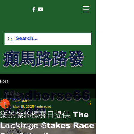
癲馬路路發
馬網
Post
Madhorse66
All Posts
Turf GMD
8.com
All Posts
May 16, 2025
1 min read
樂景傑錦標賽日提供 The
賽馬新聞 Racing News
Lockinge Stakes Race
癲馬精選 / 尤達，波仔