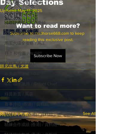
Day Selections
癲馬賽日大勢 / 波仔
Updated:
May 17, 2025
師兄出馬 / 尤達
戈登說馬事 / 馬王哥頓
Want to read more?
國際​馬事總匯
三 T 大茶飯 / LakLak
Subscribe to madhorse668.com to keep 
reading this exclusive post.
馬王六環全攻略 / 馬王
孖 T 和你贏 / AI GPT
Subscribe Now
自購馬透視 / G.C.
師兄出馬 / 尤達
歐美新馬速遞 / G.C
G.C. 環宇脈搏 / Gallant Chief
綠茵新貴 / 馬森
賽事排位 (香港) / 資料組
See All
Recent Posts
騎練出馬表 (香港) / 資料組
騎練合作成績 (香港) / 資料組