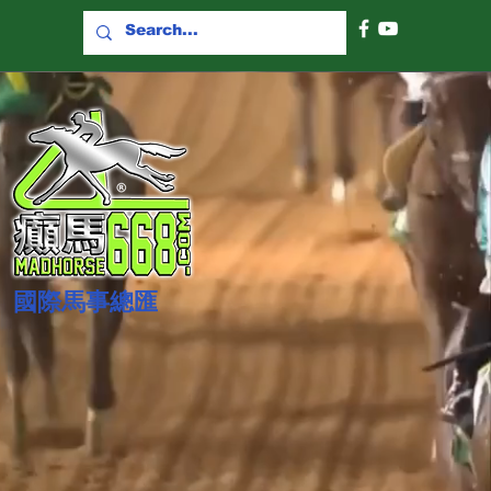
國際​馬事總匯