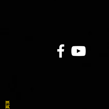
雅靈頓百萬賽 邦豪廣場銳不可
當