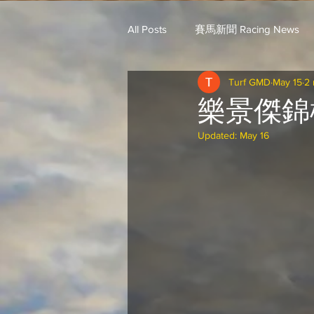
All Posts
賽馬新聞 Racing News
Turf GMD
May 15
2 
戈登說馬事 / 馬王哥頓
三 T 
樂景傑錦
Updated:
May 16
歐美新馬速遞 / G.C
G.C. 環宇脈
騎練出馬表 (香港) / 資料組
騎
Saudi Cup 沙地盃