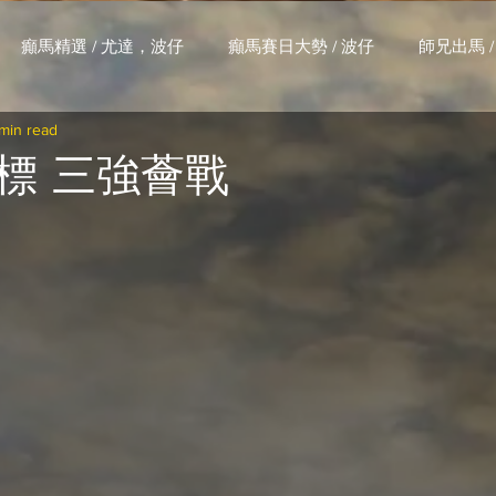
癲馬精選 / 尤達，波仔
癲馬賽日大勢 / 波仔
師兄出馬 /
min read
大茶飯 / LakLak
馬王六環全攻略 / 馬王
孖 T 和你贏 / AI G
標 三強薈戰
搏 / Gallant Chief
綠茵新貴 / 馬森
賽事排位 (香港) / 資
練合作成績 (香港) / 資料組
騎練場地數據 (香港) / 資料組