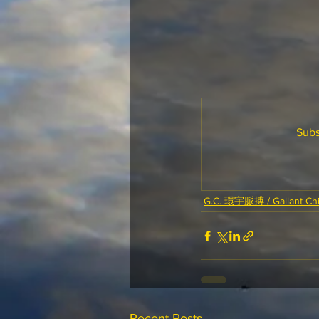
Subs
G.C. 環宇脈搏 / Gallant Chi
Recent Posts