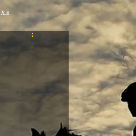
 尤達
PT
自購馬透視 / G.C.
料組
賽事報名 (香港) / 資料組