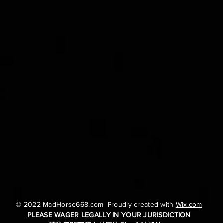
30
31/7 英皇佐治賽日提供
© 2022 MadHorse668.com Proudly created with
Wix.com
PLEASE WAGER LEGALLY IN YOUR JURISDICTION