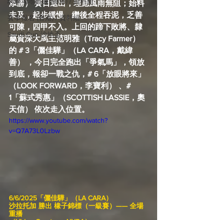
騎練場地數據 (香港) / 資料組
添勝） 賽日退出，理應風雨無阻；始料
未及，起步緩慢，繼後全程吞泥，乏善
賽事報名 (香港) / 資料組
可陳，四甲不入。上回的蹄下敗將、隸
Saudi Cup 沙地盃
屬資深大馬主范明雅
（Tracy Farmer）
的 # 3「儷佳驊」（LA CARA，戴緯
善） ，今日完全跑出「爭氣馬」，領放
到底，報卻一戰之仇，# 6「放眼將來」
（LOOK FORWARD，李寶利） 、# 
1「蘇式秀惠」（SCOTTISH LASSIE，奧
天信） 依次走入位置。
https://www.youtube.com/watch?
v=Q7A73L0Lzbw
6/6/2025「儷佳驊」（LA CARA）
沙拉托加 勝出 橡子錦標（一級賽）—— 全場
重播