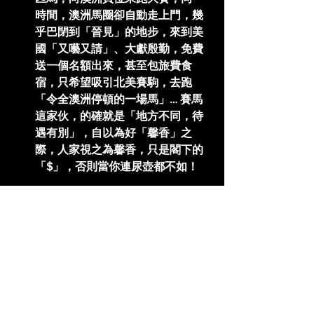
時間，澳洲馬圈卻自動走上門，幾
乎巴閉到「晉見」的地步，來到美
國「又囈又請」、大獻殷勤，免費
送一個名額出來，甚至包旅費食
宿，只希望吸引北美賽駒，去跑
「令全澳洲停頓的一場馬」… 賽馬
這家伙，的確就是「地方不同，待
遇有別」，自以為好「馨香」之
際，人家視之為馨香，只是閣下的
「$」，否則當你連尿壺都不如！
(6/6/2025)
賽馬新聞 Racing News