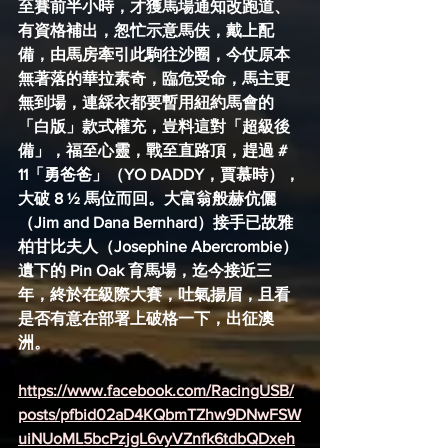
至賽前半小時，才獲馬場通知改跑道、
有資格補出，怱忙示意馬伕，戴上配
備，由馬房牽引此駒往沙圈，今仗原本
無著落的華拉素奇，臨危受命，馬主更
無到場，連綵衣都要暫用紐約馬會的
「白版」款式權充，豈料這對「超級後
備」，福至心靈，戰至直路頂，趕過 # 
11「勇爸爸」（YO DADDY，賈慕時），
大破 8 ½ 馬位而回。大富翁般赫伉儷
（Jim and Dana Bernhard）接手已故雅
柏甘比夫人（Josephine Abercrombie）
遺下的 Pin Oak 育馬場，迄今接近三
年，終於在級際大賽，吐氣揚眉，且看
是否有意在部署上破格一下，出征澳
洲。
https://www.facebook.com/RacingUSB/
posts/pfbid02aD4KQbmTZhw9DNwFSW
uiNUoML5bcPzjgL6vyVZnfk6tdbQDxeh