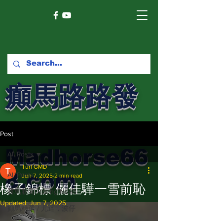
癲馬路路發
馬網
Post
Madhorse66
All Posts
Turf GMD
8.com
All Posts
Jun 7, 2025
2 min read
橡子錦標 儷佳驊一雪前恥
賽馬新聞 Racing News
Updated:
Jun 7, 2025
癲馬精選 / 尤達，波仔