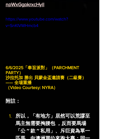
npWxGgpkrxcHyil
https://www.youtube.com/watch?
v=SnKIVWHmcb4
6/6/2025「奉旨派對」（PARCHMENT 
PARTY）
沙拉托加 勝出 貝蒙金盃邀請賽（二級賽）
—— 全場重播
（Video Courtesy: NYRA）
附註：
所以，「有地方」居然可以荒謬至
馬主無需要掏腰包 ，反而要馬場
「公 ~ 款 ~ 私用」、斥巨資為單一
匹馬，向澳洲買位來跑大賽；同一