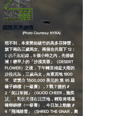
癲馬賽日大勢 / 波仔
師兄出馬 / 尤達
戈登說馬事 / 馬王哥頓
國際​馬事總匯
三 T 大茶飯 / LakLak
(Photo Courtesy: NYRA)
馬王六環全攻略 / 馬王
想不到，本來勢如破竹的高多芬陣營，
孖 T 和你贏 / AI GPT
旗下兩匹三歲馬女、兩個合共寫下 12：
自購馬透視 / G.C.
0 的不敗紀錄，8 個小時之內，先後破
滅！繼早上的「沙漠芙蓉」（DESERT 
歐美新馬速遞 / G.C
FLOWER）之後，下午轉至傾盆大雨的
G.C. 環宇脈搏 / Gallant Chief
沙拉托加，三歲馬女，角逐泥地 1800 
米、總獎金 $500,000 美元的 第 95 屆 
綠茵新貴 / 馬森
橡子錦標（一級賽），7 戰 7 捷的 # 
賽事排位 (香港) / 資料組
2「笑口常開」（GOOD CHEER，施奕
誠），剛仗同樣在泥漿地，輕取肯塔基
騎練出馬表 (香港) / 資料組
橡樹錦標（一級賽），今日加上勁敵 # 
騎練合作成績 (香港) / 資料組
4「飛鴻踏雪」（SHRED THE GNAR，奧