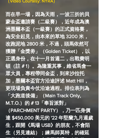
（Video Courtesy: NYRA）
而在早一場，因為天雨，一波三折的貝
蒙金盃邀請賽（二級賽），近年成為澳
洲墨爾本盃（一級賽）的正式資格賽，
為安全起見，由本來的草地 3200 米，
改跑泥地 2800 米，不過，頭馬依然可
獲贈「金獎劵」（Golden Ticket），以
正選身份，在十一月首週二，出戰費明
頓（註 # 1）。為隆重其事，維省馬會一
眾大員，專程帶同金盃，到來沙拉托
加，墨爾本盃官方沿途評述 Matt Hill，
更現場負責今仗沿途過程。排位表列為
「大跑道後備」（Main Track Only, 
M.T.O.）的 # 13「奉旨派對」
（PARCHMENT PARTY），乃一匹身價
達 $450,000 美元的 '22 年堅蘭九月週歲
生，跟開《馬場 USB》的朋友，不會陌
生（另見連結）；練馬師莫特，的確延