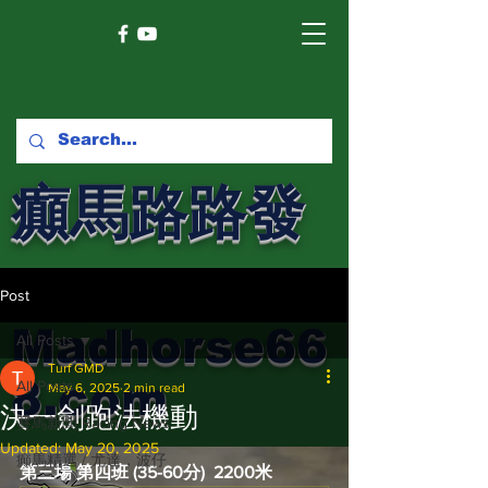
癲馬路路發
馬網
Post
Madhorse66
All Posts
Turf GMD
8.com
All Posts
May 6, 2025
2 min read
決一劍跑法機動
賽馬新聞 Racing News
Updated:
May 20, 2025
癲馬精選 / 尤達，波仔
第三場 第四班 (35-60分)  2200米