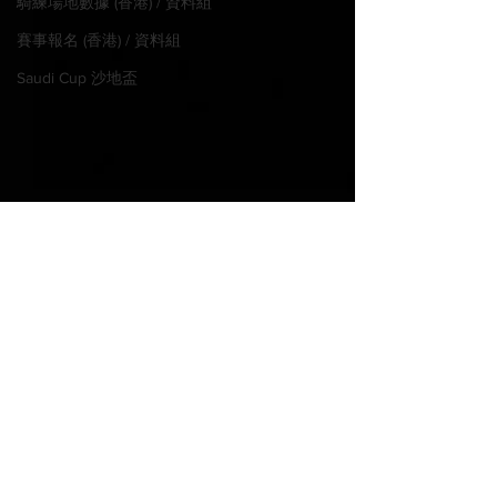
騎練場地數據 (香港) / 資料組
賽事報名 (香港) / 資料組
Saudi Cup 沙地盃
© 2022 MadHorse668.com
奔放再闖勝門
Proudly created with
Wix.com
PLEASE WAGER LEGALLY IN
快樂老撾轉倉謀交代
YOUR JURISDICTION
​請注意閣下所在地區法例，合法投
注。
Email:
gmdturf@gmail.com