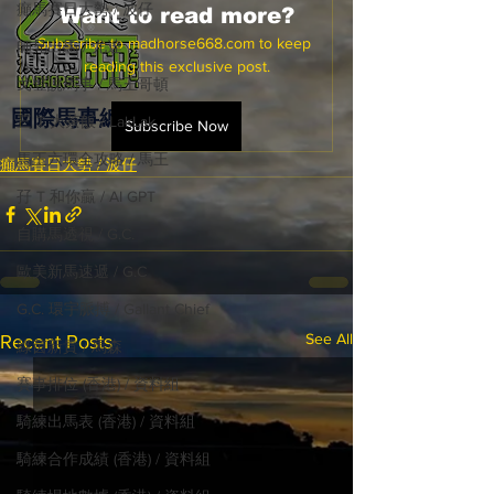
癲馬賽日大勢 / 波仔
Want to read more?
Subscribe to madhorse668.com to keep 
師兄出馬 / 尤達
reading this exclusive post.
戈登說馬事 / 馬王哥頓
國際​馬事總匯
三 T 大茶飯 / LakLak
Subscribe Now
馬王六環全攻略 / 馬王
癲馬賽日大勢 / 波仔
孖 T 和你贏 / AI GPT
自購馬透視 / G.C.
歐美新馬速遞 / G.C
G.C. 環宇脈搏 / Gallant Chief
See All
Recent Posts
綠茵新貴 / 馬森
賽事排位 (香港) / 資料組
騎練出馬表 (香港) / 資料組
騎練合作成績 (香港) / 資料組