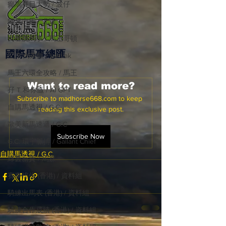
癲馬賽日大勢 / 波仔
師兄出馬 / 尤達
戈登說馬事 / 馬王哥頓
國際​馬事總匯
三 T 大茶飯 / LakLak
馬王六環全攻略 / 馬王
Want to read more?
孖 T 和你贏 / AI GPT
Subscribe to madhorse668.com to keep 
自購馬透視 / G.C.
reading this exclusive post.
歐美新馬速遞 / G.C
Subscribe Now
G.C. 環宇脈搏 / Gallant Chief
自購馬透視 / G.C.
綠茵新貴 / 馬森
賽事排位 (香港) / 資料組
騎練出馬表 (香港) / 資料組
騎練合作成績 (香港) / 資料組