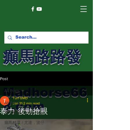
癲馬路路發
馬網
Post
Madhorse66
All Posts
Turf GMD
8.com
All Posts
Jan 31
2 min read
泰力 後勁搶眼
賽馬新聞 Racing News
癲馬精選 / 尤達，波仔