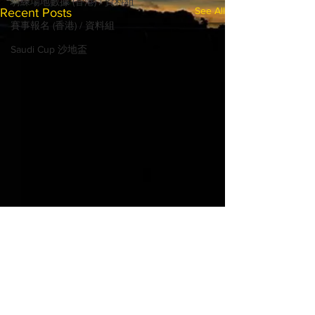
騎練場地數據 (香港) / 資料組
See All
Recent Posts
賽事報名 (香港) / 資料組
Saudi Cup 沙地盃
© 2022 MadHorse668.com