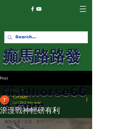
癲馬路路發
馬網
Post
Madhorse66
All Posts
Turf GMD
8.com
All Posts
Jun 20
2 min read
浪漫戰神輕磅有利
賽馬新聞 Racing News
癲馬精選 / 尤達，波仔