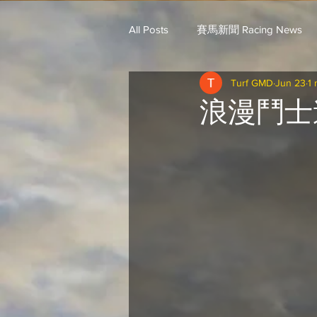
All Posts
賽馬新聞 Racing News
Turf GMD
Jun 23
1 
戈登說馬事 / 馬王哥頓
三 T 
浪漫鬥士
歐美新馬速遞 / G.C
G.C. 環宇脈
騎練出馬表 (香港) / 資料組
騎
Saudi Cup 沙地盃