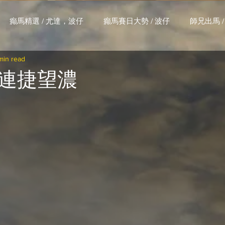
癲馬精選 / 尤達，波仔
癲馬賽日大勢 / 波仔
師兄出馬 /
min read
大茶飯 / LakLak
馬王六環全攻略 / 馬王
孖 T 和你贏 / AI G
連捷望濃
搏 / Gallant Chief
綠茵新貴 / 馬森
賽事排位 (香港) / 資
練合作成績 (香港) / 資料組
騎練場地數據 (香港) / 資料組