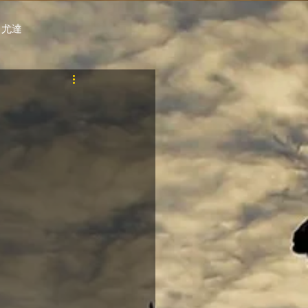
 尤達
PT
自購馬透視 / G.C.
料組
賽事報名 (香港) / 資料組