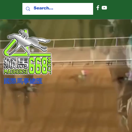
國際​馬事總匯