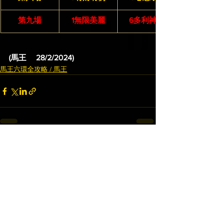
第九場
1無限美麗
6多利神駒
(馬王     28/2/2024)
馬王六環全攻略 / 馬王
See All
Recent Posts