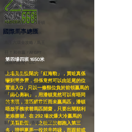
癲馬賽日大勢 / 波仔
師兄出馬 / 尤達
戈登說馬事 / 馬王哥頓
國際​馬事總匯
三 T 大茶飯 / LakLak
馬王六環全攻略 / 馬王
孖 T 和你贏 / AI GPT
第四場四班 1650米
自購馬透視 / G.C.
歐美新馬速遞 / G.C
上場見佢慢閘的「紅海勁」，買咗真係
嚇到周身震，但係竟然可以由近尾的位
G.C. 環宇脈搏 / Gallant Chief
置追入Q，只以一條頸位負於前領贏馬的
綠茵新貴 / 馬森
「開心勇駒」，用潘頓竟然可以有唔同
的表現，這匹經常近而未贏馬匹，潘頓
賽事排位 (香港) / 資料組
唔放手務求替馬匹開齋，只要出閘順利
騎練出馬表 (香港) / 資料組
更添勝望。在 292 場次爆大冷贏馬的
騎練合作成績 (香港) / 資料組
「美麗歡聲」，之後三仗都跑入第三
名，證明贏馬一役並非符碌，而跟前或