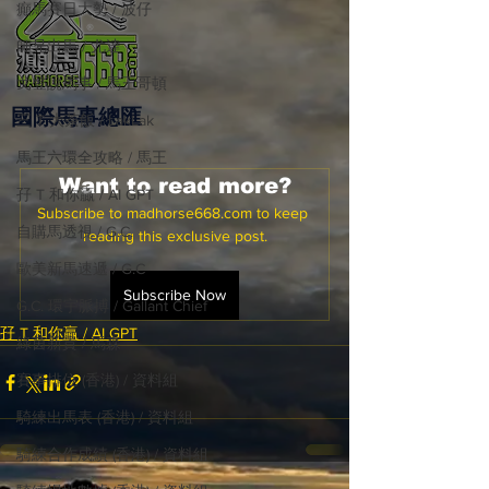
癲馬賽日大勢 / 波仔
師兄出馬 / 尤達
戈登說馬事 / 馬王哥頓
國際​馬事總匯
三 T 大茶飯 / LakLak
馬王六環全攻略 / 馬王
Want to read more?
孖 T 和你贏 / AI GPT
Subscribe to madhorse668.com to keep 
自購馬透視 / G.C.
reading this exclusive post.
歐美新馬速遞 / G.C
Subscribe Now
G.C. 環宇脈搏 / Gallant Chief
孖 T 和你贏 / AI GPT
綠茵新貴 / 馬森
賽事排位 (香港) / 資料組
騎練出馬表 (香港) / 資料組
騎練合作成績 (香港) / 資料組