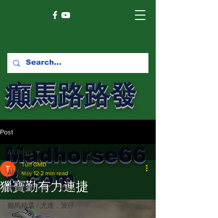
癲馬路路發
馬網
Post
Madhorse66
All Posts
Turf GMD
8.com
All Posts
May 12
2 min read
獵寶勤有力連捷
賽馬新聞 Racing News
癲馬精選 / 尤達，波仔