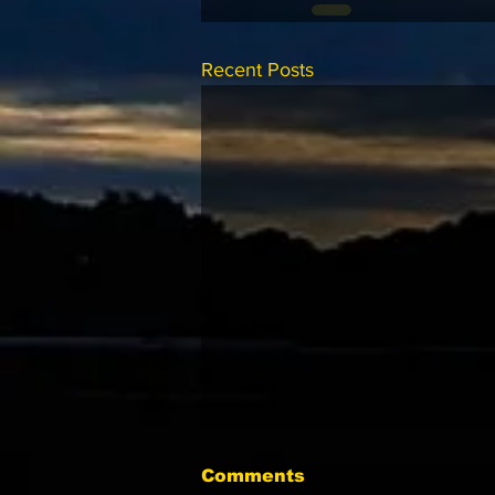
Recent Posts
Comments