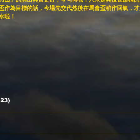
盃作為目標的話，今場先交代然後在馬會盃稍作回氣，才
水啦！
23)