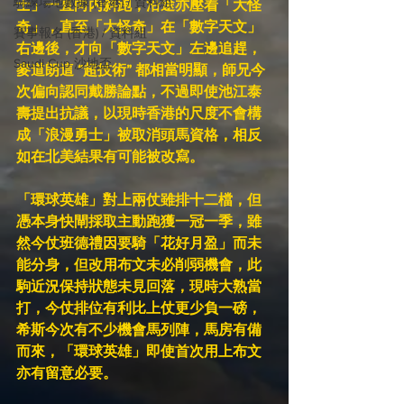
騎練場地數據 (香港) / 資料組
士」一直向內斜跑，沿途亦壓着「大怪
奇」，直至「大怪奇」在「數字天文」
賽事報名 (香港) / 資料組
右邊後，才向「數字天文」左邊追趕，
Saudi Cup 沙地盃
麥道朗這 “超技術” 都相當明顯，師兄今
次偏向認同戴勝論點，不過即使池江泰
壽提出抗議，以現時香港的尺度不會構
成「浪漫勇士」被取消頭馬資格，相反
如在北美結果有可能被改寫。
「環球英雄」對上兩仗雖排十二檔，但
憑本身快閘採取主動跑獲一冠一季，雖
然今仗班德禮因要騎「花好月盈」而未
能分身，但改用布文未必削弱機會，此
駒近況保持狀態未見回落，現時大熟當
打，今仗排位有利比上仗更少負一磅，
希斯今次有不少機會馬列陣，馬房有備
而來，「環球英雄」即使首次用上布文
亦有留意必要。