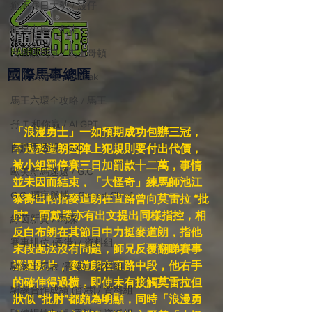
癲馬賽日大勢 / 波仔
師兄出馬 / 尤達
戈登說馬事 / 馬王哥頓
國際​馬事總匯
三 T 大茶飯 / LakLak
馬王六環全攻略 / 馬王
孖 T 和你贏 / AI GPT
「浪漫勇士」一如預期成功包辦三冠，
自購馬透視 / G.C.
不過麥道朗因陣上犯規則要付出代價，
被小組罰停賽三日加罰款十二萬，事情
歐美新馬速遞 / G.C
並未因而結束，「大怪奇」練馬師池江
G.C. 環宇脈搏 / Gallant Chief
泰壽出帖指麥道朗在直路曾向莫雷拉 “批
肘”，而戴勝亦有出文提出同樣指控，相
綠茵新貴 / 馬森
反白布朗在其節目中力挺麥道朗，指他
賽事排位 (香港) / 資料組
末段跑法沒有問題，師兄反覆翻睇賽事
巡邏影片，麥道朗在直路中段，他右手
騎練出馬表 (香港) / 資料組
的確伸得過横，即使未有接觸莫雷拉但
騎練合作成績 (香港) / 資料組
狀似 “批肘”都頗為明顯，同時「浪漫勇