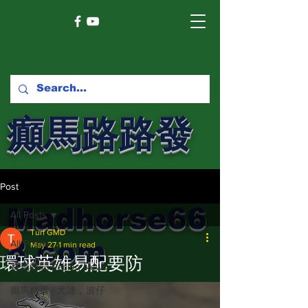
癲馬路路發
馬網
Post
Madhorse66
All Posts
Turf GMD
8.com
All Posts
May 27
1 min read
環球英雄易配要防
賽馬新聞 Racing News
癲馬精選 / 尤達，波仔