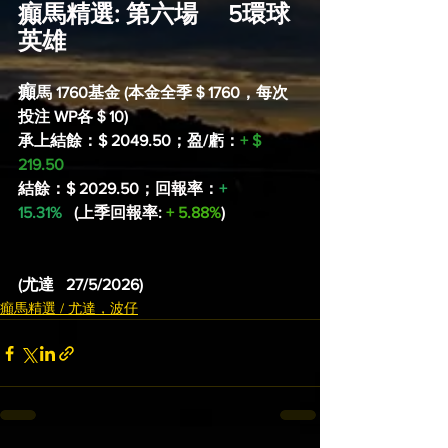
癲馬精選: 第六場     5環球
英雄
癲
馬 1760基金 (本金全季＄1760，每次
投注 WP各＄10)
承上結餘：$ 2049.50；盈/虧：
+ $ 
219.50
結餘：$ 2029.50；回報率：
+ 
15.31%
(上季回報率: 
+ 5.88%
)
(尤達   27/5/2026)
癲馬精選 / 尤達，波仔