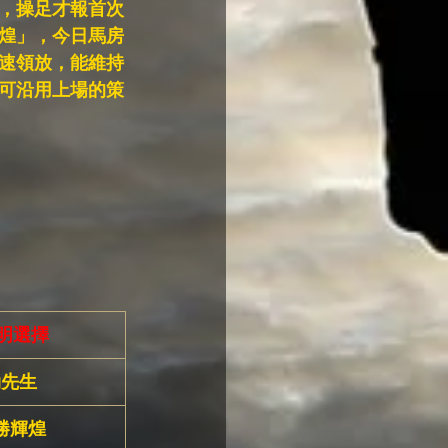
，操足才報首次
煌」，今日馬房
速領放，能維持
可沿用上場的策
精明選擇
勁先生
禪勝輝煌