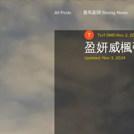
All Posts
賽馬新聞 Racing News
Turf GMD
Nov 2, 2
戈登說馬事 / 馬王哥頓
三 T 
盈妍威楓
Updated:
Nov 3, 2024
歐美新馬速遞 / G.C
G.C. 環宇脈
騎練出馬表 (香港) / 資料組
騎
Saudi Cup 沙地盃