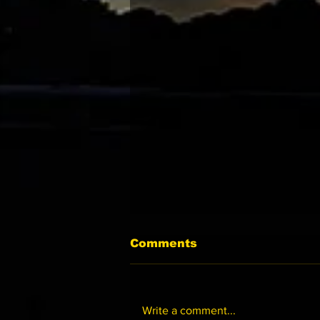
Comments
Write a comment...
日馳千里有力反彈