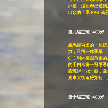
外檔，潘明輝已連續
出頭的上季 PPG 
第九場三班 1400米
贏馬後再出的「盈妍
力，只得一席季軍，
C+3 利內檔跟前
的千四米得一冠兩季
四班得一冠一亞，雖
賽事大後追得如何，
第十場三班 1400米