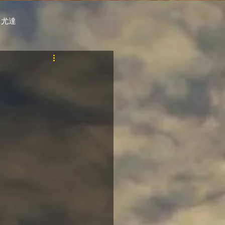
 尤達
PT
自購馬透視 / G.C.
料組
賽事報名 (香港) / 資料組