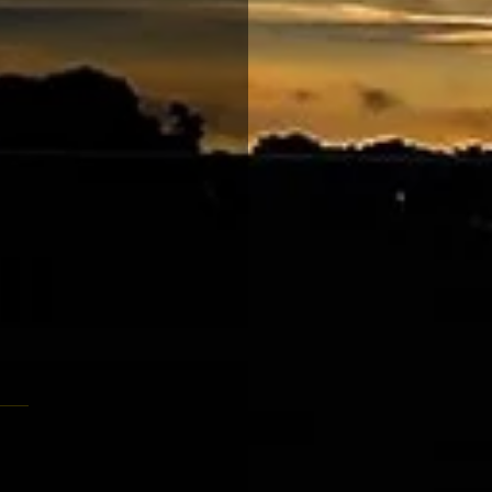
雄心背城借一