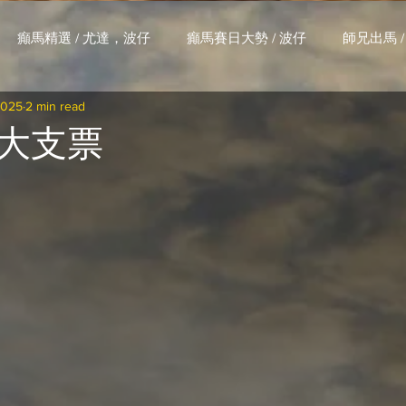
癲馬精選 / 尤達，波仔
癲馬賽日大勢 / 波仔
師兄出馬 /
2025
2 min read
大茶飯 / LakLak
馬王六環全攻略 / 馬王
孖 T 和你贏 / AI G
大支票
搏 / Gallant Chief
綠茵新貴 / 馬森
賽事排位 (香港) / 資
練合作成績 (香港) / 資料組
騎練場地數據 (香港) / 資料組