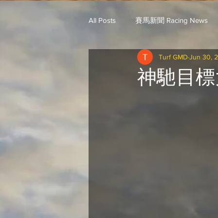
All Posts
賽馬新聞 Racing News
Turf GMD
Jun 30, 
戈登說馬事 / 馬王哥頓
三 T 
神馳目標
歐美新馬速遞 / G.C
G.C. 環宇脈
騎練出馬表 (香港) / 資料組
騎
Saudi Cup 沙地盃