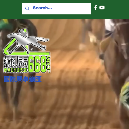
國際​馬事總匯