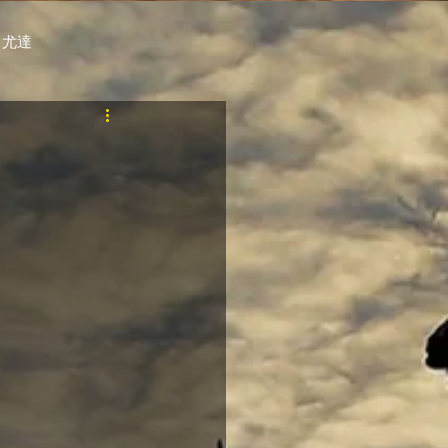
 尤達
PT
自購馬透視 / G.C.
料組
賽事報名 (香港) / 資料組