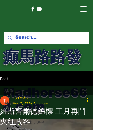
癲馬路路發
馬網
Post
Madhorse66
All Posts
Turf GMD
8.com
All Posts
Aug 2, 2025
2 min read
羅斯齊爾德錦標 正月再鬥
賽馬新聞 Racing News
火紅政客
癲馬精選 / 尤達，波仔