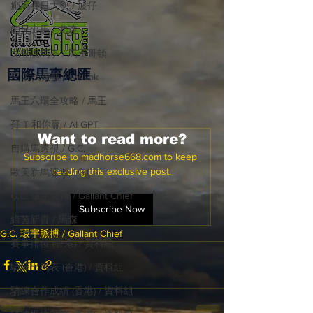
癲馬賽日大勢 / 波仔
師兄出馬 / 尤達
戈登說馬事 / 馬王哥頓
國際​馬事總匯
三 T 大茶飯 / LakLak
馬王六環全攻略 / 馬王
孖 T 和你贏 / AI GPT
Want to read more?
自購馬透視 / G.C.
Subscribe to madhorse668.com to keep 
reading this exclusive post.
歐美新馬速遞 / G.C
G.C. 環宇脈搏 / Gallant Chief
Subscribe Now
綠茵新貴 / 馬森
G.C. 環宇脈搏 / Gallant Chief
賽事排位 (香港) / 資料組
騎練出馬表 (香港) / 資料組
騎練合作成績 (香港) / 資料組