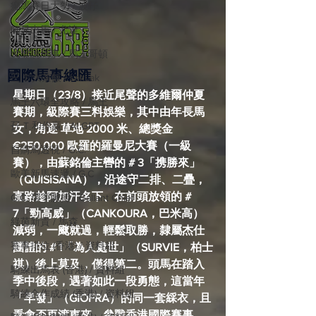
癲馬賽日大勢 / 波仔
師兄出馬 / 尤達
戈登說馬事 / 馬王哥頓
國際​馬事總匯
三 T 大茶飯 / LakLak
星期日（23/8）接近尾聲的多維爾仲夏
馬王六環全攻略 / 馬王
賽期，級際賽三料娛樂，其中由年長馬
孖 T 和你贏 / AI GPT
女，角逐 草地 2000 米、總獎金 
€250,000 歐羅的羅曼尼大賽（一級
自購馬透視 / G.C.
賽），由蘇銘倫主轡的 # 3「携勝來」
歐美新馬速遞 / G.C
（QUISISANA），沿途守二排、二疊，
直路趁阿加汗名下、在前頭放領的 # 
G.C. 環宇脈搏 / Gallant Chief
7「勁高威」（CANKOURA，巴米高）
綠茵新貴 / 馬森
減弱，一飉就過，輕鬆取勝，隸屬杰仕
賽事排位 (香港) / 資料組
團體的 # 1「為人處世」（SURVIE，柏士
祺）後上莫及，僅得第二。頭馬在踏入
騎練出馬表 (香港) / 資料組
季中後段，遇著如此一段勇態，這當年
騎練合作成績 (香港) / 資料組
「早發」
（GIOFRA）
的同一套綵衣，且
看會否再渡東來，參戰香港國際賽事。