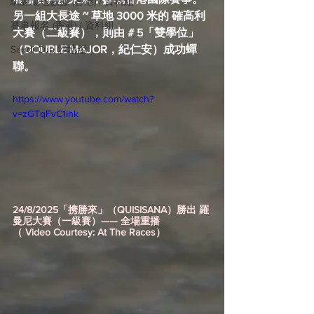
騎練場地數據 (香港) / 資料組
另一組大長途 ~ 草地 3000 米的 確高利
賽事報名 (香港) / 資料組
大賽（二級賽），則由 # 5「雙學位」
（DOUBLE MAJOR，紀仁安）成功蟬
Saudi Cup 沙地盃
聯。
https://www.youtube.com/watch?
v=zGTqFvC1ihk
24/8/2025「携勝來」（QUISISANA）勝出 羅
曼尼大賽（一級賽）—— 全場重播
（ Video Courtesy: At The Races）