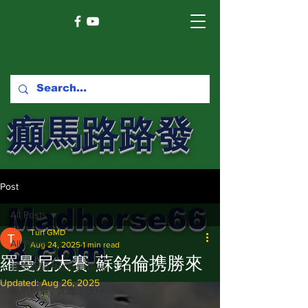
癲馬路路發
馬網
Post
Madhorse66
All Posts
Turf GMD
8.com
All Posts
Aug 24, 2025
1 min read
羅曼尼大賽 蘇銘倫携勝來
賽馬新聞 Racing News
Updated:
Aug 26, 2025
癲馬精選 / 尤達，波仔