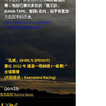
騎練場地數據 (香港) / 資料組
賽，包括已勝出多仗的「龍王訣」
賽事報名 (香港) / 資料組
(KANA TAPE、暫譯) 在內，似乎有意加
Saudi Cup 沙地盃
大在日本的投放。
https://www.youtube.com/watch?
v=MSg7Z35JGBk&t=160s
「迅感」(SHIRL'S SPEIGHT) 
勝出 2022 年 建基一哩錦標 (一級賽) ~ 
全場重播
(片段提供：Keeneland Racing)
(20/1/23)
賽馬新聞 Racing News