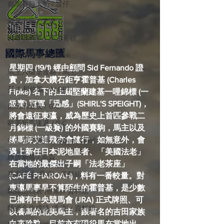
癲馬賽日大勢 / 波仔
師兄出馬 / 尤達
戈登說馬事 / 馬王哥頓
國際​馬事總匯
三 T 大茶飯 / LakLak
星期四 (19/1) 經由顧問 Sid Fernando 證
馬王六環全攻略 / 馬王
實，加拿大鑽石鉅亨霍普基 (Charles 
孖 T 和你贏 / AI GPT
Fipke) 名下的上屆堅蘭建基一哩錦標 (一
級賽) 冠軍「迅感」(SHIRL'S SPEIGHT)，
自購馬透視 / G.C.
將會遠征東瀛，威為歷史上首匹參戰二
歐美新馬速遞 / G.C
月錦標 (一級賽) 的外國賽駒，馬主以及
練馬師艾達飛亦會隨行，如無意外，會
G.C. 環宇脈搏 / Gallant Chief
遇上新任日本泥地皇者、「美國法老」
綠茵新貴 / 馬森
在當地的最傑出子嗣「法老茶座」
賽事排位 (香港) / 資料組
(CAFÉ PHAROAH)，料有一番較量。對
東瀛馬事早不算陌生的霍普基，是少數
騎練出馬表 (香港) / 資料組
已擁有中央競馬會 (JRA) 正式牌照、可
騎練合作成績 (香港) / 資料組
以養馬的北美馬主，跟著名的吉田家族
向來稔熟，目前亦有現役馬在當地出