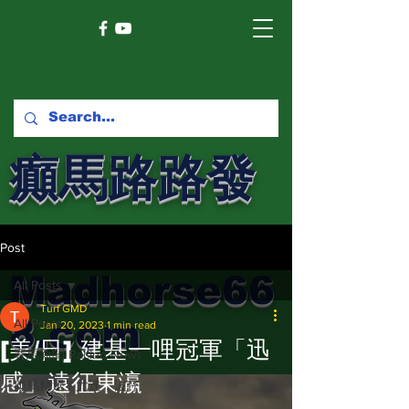
癲馬路路發
馬網
Post
Madhorse66
All Posts
Turf GMD
8.com
All Posts
Jan 20, 2023
1 min read
[美/日] 建基一哩冠軍「迅
賽馬新聞 Racing News
感」遠征東瀛
癲馬精選 / 尤達，波仔