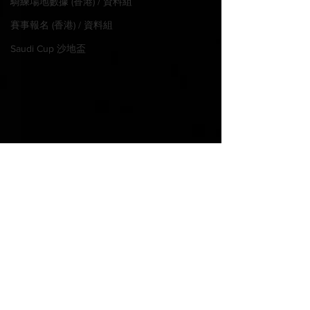
騎練場地數據 (香港) / 資料組
賽事報名 (香港) / 資料組
Saudi Cup 沙地盃
© 2022 MadHorse668.com
Proudly created with
Wix.com
PLEASE WAGER LEGALLY IN
YOUR JURISDICTION
阿姆斯特丹錦標 本地常識
巴黎大賽 騎士
​請注意閣下所在地區法例，合法投
成就佳話
眉
注。
Email:
gmdturf@gmail.com