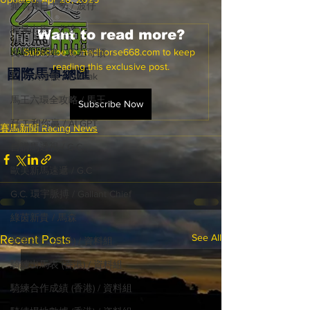
癲馬賽日大勢 / 波仔
師兄出馬 / 尤達
Want to read more?
Subscribe to madhorse668.com to keep 
戈登說馬事 / 馬王哥頓
reading this exclusive post.
國際​馬事總匯
三 T 大茶飯 / LakLak
馬王六環全攻略 / 馬王
Subscribe Now
孖 T 和你贏 / AI GPT
賽馬新聞 Racing News
自購馬透視 / G.C.
歐美新馬速遞 / G.C
G.C. 環宇脈搏 / Gallant Chief
綠茵新貴 / 馬森
See All
Recent Posts
賽事排位 (香港) / 資料組
騎練出馬表 (香港) / 資料組
騎練合作成績 (香港) / 資料組