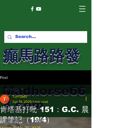
癲馬路路發
馬網
Post
Madhorse66
All Posts
Turf GMD
8.com
All Posts
Apr 19, 2025
1 min read
肯塔基打吡 151：G.C. 晨
賽馬新聞 Racing News
課筆記（19/4）
癲馬精選 / 尤達，波仔
Updated:
Apr 20, 2025