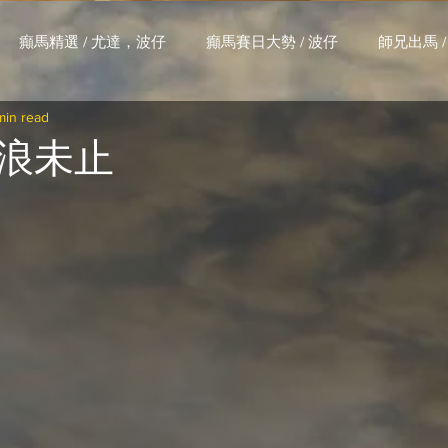
癲馬精選 / 尤達，波仔
癲馬賽日大勢 / 波仔
師兄出馬 /
min read
大茶飯 / LakLak
馬王六環全攻略 / 馬王
孖 T 和你贏 / AI G
浪未止
搏 / Gallant Chief
綠茵新貴 / 馬森
賽事排位 (香港) / 資
練合作成績 (香港) / 資料組
騎練場地數據 (香港) / 資料組