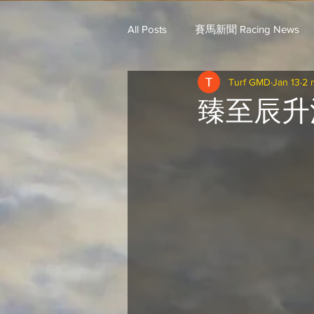
All Posts
賽馬新聞 Racing News
Turf GMD
Jan 13
2 
戈登說馬事 / 馬王哥頓
三 T 
臻至辰升
歐美新馬速遞 / G.C
G.C. 環宇脈
騎練出馬表 (香港) / 資料組
騎
Saudi Cup 沙地盃