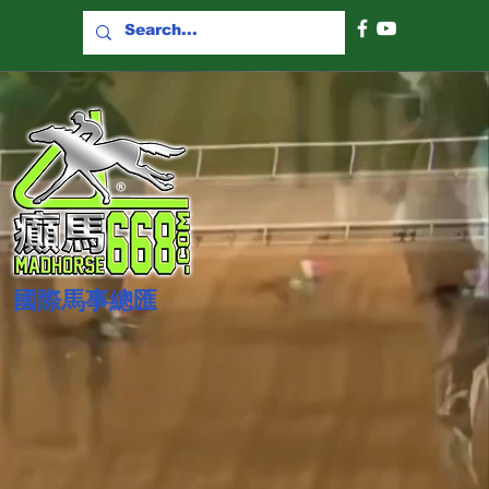
國際​馬事總匯