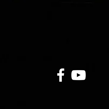
翠紅勝途爭埋齋