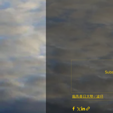
Subs
癲馬賽日大勢 / 波仔