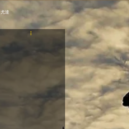
 尤達
PT
自購馬透視 / G.C.
料組
賽事報名 (香港) / 資料組