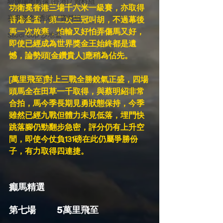
騎練場地數據 (香港) / 資料組
功衛冕香港三場千六米一級賽，亦取得
賽事報名 (香港) / 資料組
香港金盃，第二次三冠叫胡，不過幕後
再一次放棄，怕輸又好怕弄傷馬又好，
Saudi Cup 沙地盃
即使已經成為世界獎金王始終都是遺
憾，論勢頭[金鑽貴人]應稍為佔先。
[萬里飛至]對上三戰全勝銳氣正盛，四場
頭馬全在田草一千取得，與蔡明紹非常
合拍，馬今季長期見勇狀態保持，今季
雖然已經九戰但體力未見低落，埋門快
跳落腳仍勁翻步急密，評分仍有上升空
間，即使今仗負131磅在此仍屬爭勝份
子，有力取得四連捷。
癲馬精選
第
七
場       5萬里飛至