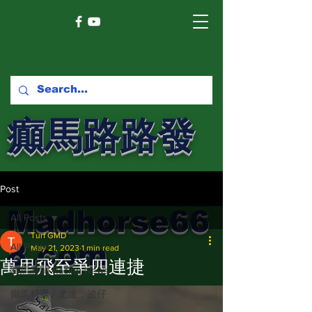
癲馬路路發
馬網
Post
Madhorse66
All Posts
Turf GMD
8.com
All Posts
May 21, 2023
1 min read
萬里飛至爭四連捷
賽馬新聞 Racing News
癲馬精選 / 尤達，波仔