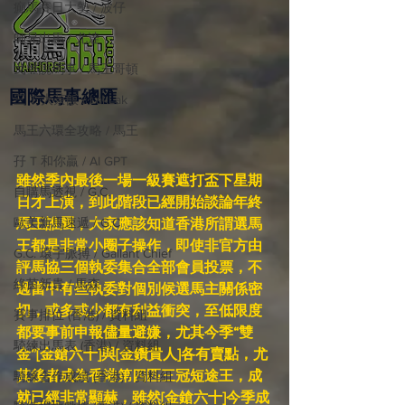
癲馬賽日大勢 / 波仔
師兄出馬 / 尤達
戈登說馬事 / 馬王哥頓
國際​馬事總匯
三 T 大茶飯 / LakLak
馬王六環全攻略 / 馬王
孖 T 和你贏 / AI GPT
雖然季內最後一場一級賽遮打盃下星期
自購馬透視 / G.C.
日才上演，到此階段已經開始談論年終
歐美新馬速遞 / G.C
馬王誰屬，大家應該知道香港所謂選馬
王都是非常小圈子操作，即使非官方由
G.C. 環宇脈搏 / Gallant Chief
評馬協三個執委集合全部會員投票，不
綠茵新貴 / 馬森
過當中有些執委對個別候選馬主關係密
切，或多或少都有利益衝突，至低限度
賽事排位 (香港) / 資料組
都要事前申報儘量避嫌，尤其今季“雙
騎練出馬表 (香港) / 資料組
金”[金鎗六十]與[金鑽貴人]各有賣點，尤
其後者成為香港第四匹三冠短途王，成
騎練合作成績 (香港) / 資料組
就已經非常顯赫，雖然[金鎗六十]今季成