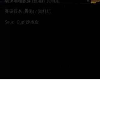
騎練場地數據 (香港) / 資料組
賽事報名 (香港) / 資料組
Saudi Cup 沙地盃
© 2022 MadHorse668.com
Proudly created with
Wix.com
PLEASE WAGER LEGALLY IN
31/7 英皇佐治
YOUR JURISDICTION