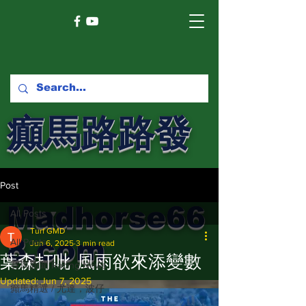
癲馬路路發
馬網
Post
Madhorse66
All Posts
Turf GMD
8.com
All Posts
Jun 6, 2025
3 min read
葉森打吡 風雨欲來添變數
賽馬新聞 Racing News
Updated:
Jun 7, 2025
癲馬精選 / 尤達，波仔