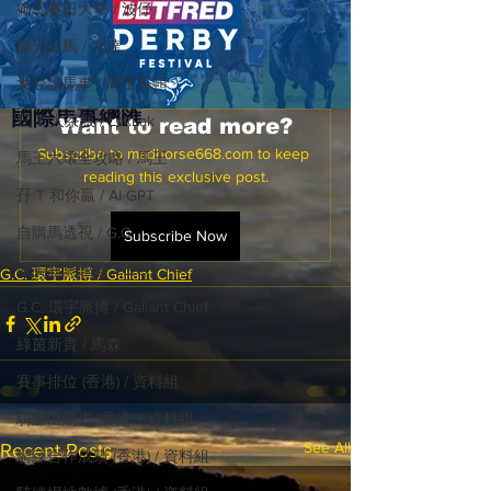
癲馬賽日大勢 / 波仔
師兄出馬 / 尤達
戈登說馬事 / 馬王哥頓
國際​馬事總匯
三 T 大茶飯 / LakLak
Want to read more?
Subscribe to madhorse668.com to keep 
馬王六環全攻略 / 馬王
reading this exclusive post.
孖 T 和你贏 / AI GPT
自購馬透視 / G.C.
Subscribe Now
歐美新馬速遞 / G.C
G.C. 環宇脈搏 / Gallant Chief
G.C. 環宇脈搏 / Gallant Chief
綠茵新貴 / 馬森
賽事排位 (香港) / 資料組
騎練出馬表 (香港) / 資料組
See All
Recent Posts
騎練合作成績 (香港) / 資料組