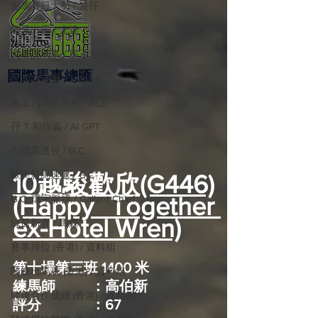
癲馬賽日大勢 / 波仔
師兄出馬 / 尤達
戈登說馬事 / 馬王哥頓
國際​馬事總匯
三 T 大茶飯 / LakLak
馬王六環全攻略 / 馬王
孖 T 和你贏 / AI GPT
自購馬透視 / G.C.
歐美新馬速遞 / G.C
10越駿歡欣(G446)
(Happy Together 
G.C. 環宇脈搏 / Gallant Chief
ex-Hotel Wren)
綠茵新貴 / 馬森
賽事排位 (香港) / 資料組
第十場第三班 1400 米 
騎練出馬表 (香港) / 資料組
練馬師          ：高伯新
騎練合作成績 (香港) / 資料組
評分              ：67