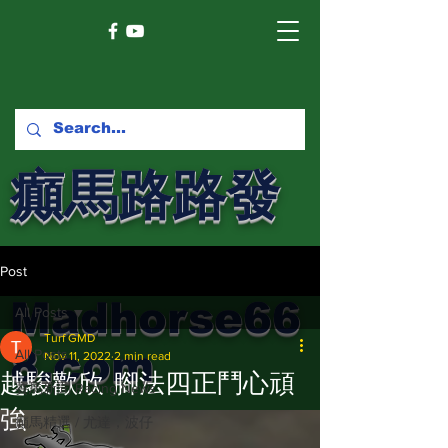
癲馬路路發
馬網
Post
Madhorse66
All Posts
Turf GMD
8.com
All Posts
Nov 11, 2022
2 min read
越駿歡欣 腳法四正鬥心頑
賽馬新聞 Racing News
強
癲馬精選 / 尤達，波仔