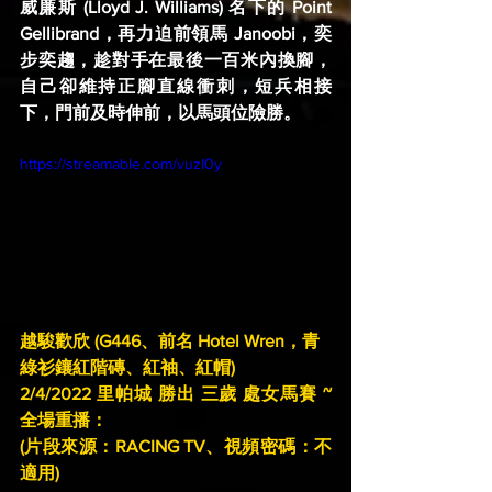
威廉斯 (Lloyd J. Williams) 名下的 Point 
Gellibrand，再力迫前領馬 Janoobi，奕
步奕趨，趁對手在最後一百米內換腳，
自己卻維持正腳直線衝刺，短兵相接
下，門前及時伸前，以馬頭位險勝。
https://streamable.com/vuzl0y
越駿歡欣 (G446、前名 Hotel Wren，青
綠衫鑲紅階磚、紅袖、紅帽) 
2/4/2022 里帕城 勝出 三歲 處女馬賽 ~ 
全場重播：
(片段來源：RACING TV、視頻密碼：不
適用)