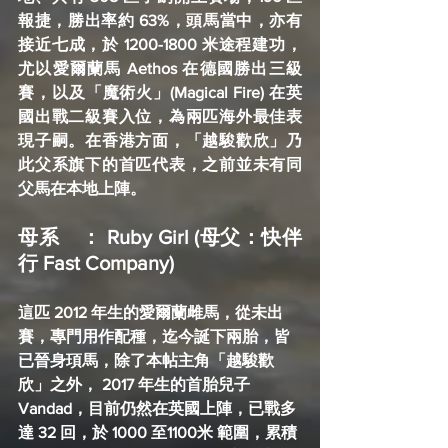
報捷，勝出率約 63%，頭馬當中，亦有
接近七成，於 1200-1800 米途程建功，
尤以愛爾蘭馬 Aethos 在德國勝出三級
賽，以及「魔術火」(Magical Fire) 在英
國出戰二級賽入位，為兩匹海外最佳表
現子嗣。在香港方面，「越駿歡欣」乃
此父系旗下的首匹代表，之前並未有同
父馬在本地上陣。
母系    ： Ruby Girl (母父：快伴
行 Fast Company)
這匹 2012 年生的愛爾蘭雌馬，從未出
賽，專門用作配種，迄今誕下兩胎，皆
已晉身頊馬，除了本帖主角「越駿歡
欣」之外， 2017 年生的首胎兒子 
Vandad，目前仍然在英國上陣，已戰多
達 32 回，於 1000 至1100米 範圍，累積