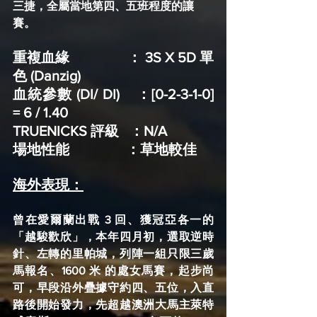
三捷，全屬當地第四、五班程度的讓
賽。
重複血緣                ： 3S X 5D 單
色 (Danzig)
血統參數 (DI/ DI)    ：[0-2-3-1-0] 
= 6 / 1.40
TRUENICKS 評級   ：N/A
場地性能                ：草地較佳
海外表現：
曾在愛爾蘭出戰 3 回、獲冠亞各一的
「越駿歡欣」，本年四月初，選取逆時
針、左轉的里帕城，列陣一組只限三歲
馬報名、1600 米 的處女馬賽，起步尚
可，早段沿外疊據守約四、五位，入直
路後開始發力，先超越澳洲大馬主萊特