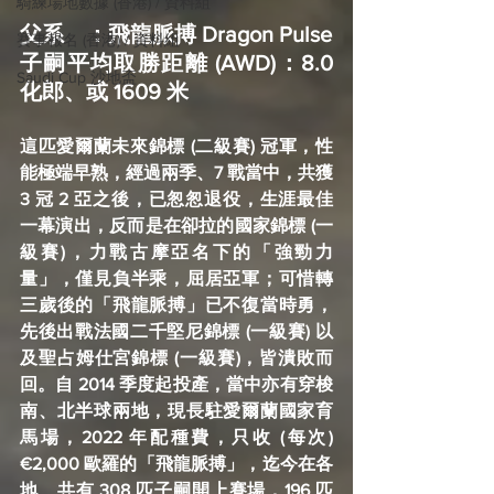
騎練場地數據 (香港) / 資料組
父系    ：飛龍脈搏 Dragon Pulse
賽事報名 (香港) / 資料組
子嗣平均取勝距離 (AWD)：8.0 
Saudi Cup 沙地盃
化郎、或 1609 米
這匹愛爾蘭未來錦標 (二級賽) 冠軍，性
能極端早熟，經過兩季、7 戰當中，共獲 
3 冠 2 亞之後，已怱怱退役，生涯最佳
一幕演出，反而是在卻拉的國家錦標 (一
級賽)，力戰古摩亞名下的「強勁力
量」，僅見負半乘，屈居亞軍；可惜轉
三歲後的「飛龍脈搏」已不復當時勇，
先後出戰法國二千堅尼錦標 (一級賽) 以
及聖占姆仕宮錦標 (一級賽)，皆潰敗而
回。自 2014 季度起投產，當中亦有穿梭
南、北半球兩地，現長駐愛爾蘭國家育
馬場，2022 年配種費，只收 (每次) 
€2,000 歐羅的「飛龍脈搏」，迄今在各
地、共有 308 匹子嗣開上賽場，196 匹