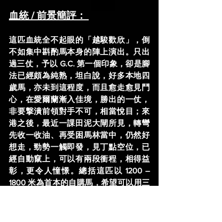
血統 / 前景簡評： 
這匹血統全不起眼的「越駿歡欣」，倒
不如集中斟酌馬本身的陣上演出。只出
過三仗，予以 G.C. 第一個印象，卻是腳
法已經頗為純熟，坦白說，好多本地四
歲馬，亦未到這程度，而且愈走愈見鬥
心，在愛爾蘭漸入佳境，勝出的一仗，
非要撃潰前領對手不可，相當悅目；來
港之後，最近一課田泥大閘所見，轉彎
先收一收油、再受困馬林當中，仍然好
想走，勁勢一觸即發，見丁點空位，已
經自動竄上，可以有兩段衝程，相得益
彰，更令人憧憬。總括這匹以 1200 – 
1800 米為首本的自購馬，希望可以用三
班先作據點，再從長計議。