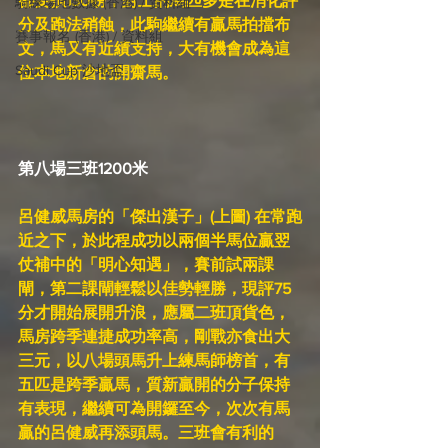
都要孭130磅，對上的馬匹多是在消化評
騎練場地數據 (香港) / 資料組
分及跑法稍蝕，此駒繼續有贏馬拍擋布
賽事報名 (香港) / 資料組
文，馬又有近績支持，大有機會成為這
Saudi Cup 沙地盃
位本地新倉的開齋馬。
第八場三班1200米
呂健威馬房的「傑出漢子」(上圖) 在常跑
近之下，於此程成功以兩個半馬位贏翌
仗補中的「明心知遇」，賽前試兩課
閘，第二課閘輕鬆以佳勢輕勝，現評75
分才開始展開升浪，應屬二班頂貨色，
馬房跨季連捷成功率高，剛戰亦食出大
三元，以八場頭馬升上練馬師榜首，有
五匹是跨季贏馬，質新贏開的分子保持
有表現，繼續可為開鑼至今，次次有馬
贏的呂健威再添頭馬。三班會有利的