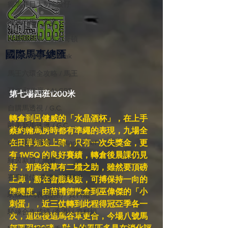
癲馬賽日大勢 / 波仔
師兄出馬 / 尤達
戈登說馬事 / 馬王哥頓
國際​馬事總匯
三 T 大茶飯 / LakLak
馬王六環全攻略 / 馬王
孖 T 和你贏 / AI GPT
第七場四班1200米
自購馬透視 / G.C.
轉倉到呂健威的「水晶酒杯」，在上手
歐美新馬速遞 / G.C
蔡約翰馬房時都有準繩的表現，九場全
在田草短途上陣，只有一次失獎金，更
G.C. 環宇脈搏 / Gallant Chief
有 1W5Q 的良好賽績，轉倉後晨課仍見
綠茵新貴 / 馬森
好，初跑谷草有二檔之助，雖然要頂磅
賽事排位 (香港) / 資料組
上陣，勝在會賺級數，可搏保持一向的
準繩度。由苗禮德散倉到巫偉傑的「小
騎練出馬表 (香港) / 資料組
刺蛋」，近三仗轉到此程得冠亞季各一
騎練合作成績 (香港) / 資料組
次，這匹後追馬谷草更合，今場八號馬