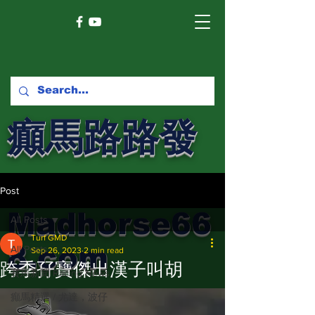
癲馬路路發
馬網
Post
Madhorse66
All Posts
Turf GMD
8.com
All Posts
Sep 26, 2023
2 min read
跨季孖寶傑出漢子叫胡
賽馬新聞 Racing News
癲馬精選 / 尤達，波仔