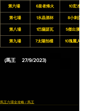
第六場  
6皇者烽火
10宏才
第七場
1水晶酒杯
8小刺蛋
第八場
 1巴薩諾瓦 
5傑出漢子
第九場
7太陽拍檔 
10瑰麗人生
(馬王     27/9/2023)
馬王六環全攻略 / 馬王