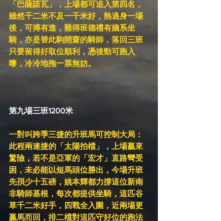
「巴薩諾瓦」，上場都可追入第四名，
雖然千二米不及一千米好，熱過身一場
後，可搏有進，難得班德禮有嫡系坐
騎，亦是替此駒開齋的騎師，落回三班
只要留得好取位順利，憑後勁可跑入
嚟，冷冷地拖一票無妨。
第九場三班1200米
一對叫跨季三捷的升班馬可控制大局：
此程兩連捷的「太陽拍檔」，上場贏來
驚險，若不是亞軍的「宏才」直路彎受
困，未必能以短馬頭位勝出，今場升班
先孭少十五磅，姚本輝都力撐這位新南
非騎師基根，每次都提供坐騎，這匹谷
草千二米好手，四戰全入圍，近兩場更
贏馬而回，排二檔對這匹守好位的跑法