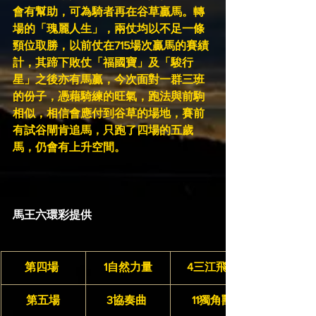
會有幫助，可為騎者再在谷草贏馬。轉
場的「瑰麗人生」，兩仗均以不足一條
頸位取勝，以前仗在715場次贏馬的賽績
計，其蹄下敗仗「福國寶」及「駿行
星」之後亦有馬贏，今次面對一群三班
的份子，憑藉騎練的旺氣，跑法與前駒
相似，相信會應付到谷草的場地，賽前
有試谷閘肯追馬，只跑了四場的五歲
馬，仍會有上升空間。
馬王六環彩提供
第四場 
1自然力量
4三江飛輪
第五場
3協奏曲 
11獨角獸