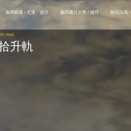
癲馬精選 / 尤達，波仔
癲馬賽日大勢 / 波仔
師兄出馬 /
min read
大茶飯 / LakLak
馬王六環全攻略 / 馬王
孖 T 和你贏 / AI G
拾升軌
搏 / Gallant Chief
綠茵新貴 / 馬森
賽事排位 (香港) / 資
練合作成績 (香港) / 資料組
騎練場地數據 (香港) / 資料組