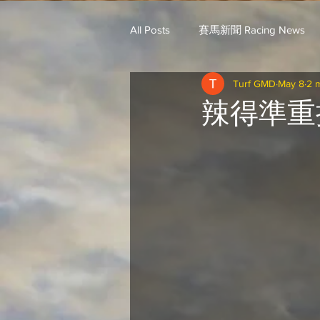
All Posts
賽馬新聞 Racing News
Turf GMD
May 8
2 
戈登說馬事 / 馬王哥頓
三 T 
辣得準重
歐美新馬速遞 / G.C
G.C. 環宇脈
騎練出馬表 (香港) / 資料組
騎
Saudi Cup 沙地盃