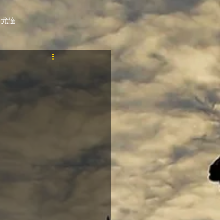
 尤達
PT
自購馬透視 / G.C.
料組
賽事報名 (香港) / 資料組