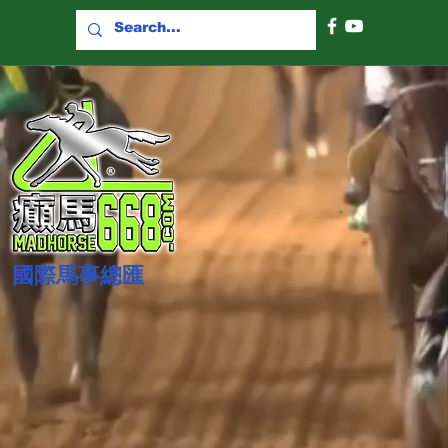
國際​馬事總匯