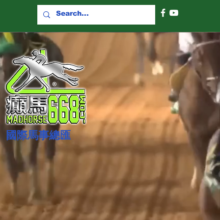
國際​馬事總匯