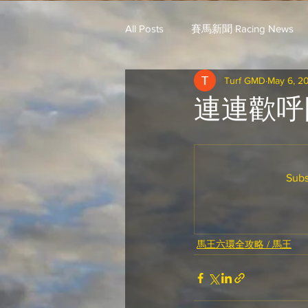
All Posts
賽馬新聞 Racing News
Turf GMD
May 6, 2
戈登說馬事 / 馬王哥頓
三 T 
連連歡呼
歐美新馬速遞 / G.C
G.C. 環宇脈
Subs
騎練出馬表 (香港) / 資料組
騎
馬王六環全攻略 / 馬王
Saudi Cup 沙地盃