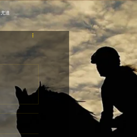
 尤達
PT
自購馬透視 / G.C.
料組
賽事報名 (香港) / 資料組