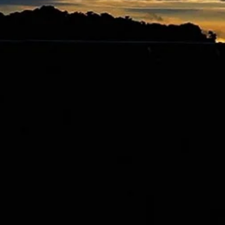
名揚四海有力橫掃
驕陽