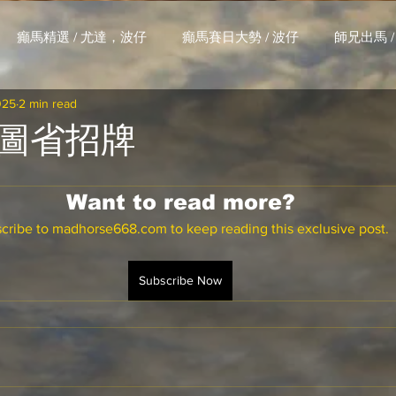
癲馬精選 / 尤達，波仔
癲馬賽日大勢 / 波仔
師兄出馬 /
025
2 min read
大茶飯 / LakLak
馬王六環全攻略 / 馬王
孖 T 和你贏 / AI G
圖省招牌
搏 / Gallant Chief
綠茵新貴 / 馬森
賽事排位 (香港) / 資
Want to read more?
cribe to madhorse668.com to keep reading this exclusive post.
練合作成績 (香港) / 資料組
騎練場地數據 (香港) / 資料組
Subscribe Now