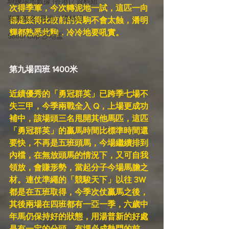
騎練場地數據 (香港) / 資料組
次得季軍，今次轉泥地一試，這匹一向
賽事報名 (香港) / 資料組
都是跟得比較前的賽駒不會太蝕，潘明
輝都熟悉此駒，冷冷地要吼實。
Saudi Cup 沙地盃
第九場四班 1400米
近績優秀的「勇冠群英」已跨季七場不
失三甲，今季兩戰全入 Q，上場更成功
補中，該場頭三名甩開其他馬匹，這匹
「勇冠群英」的贏馬時間比標準時間還
要快，不再是五班頭馬，今場繼續排到
內檔，在無放頭馬的情況下，又可自我
領放，會賺形勢，當起分子今場馬膽之
材。連仗準繩的「競駿天下」以往 3W 
都是在五班取得，今季次仗贏馬之後，
其後兩場在四班都有一亞一季，六歲中
年馬仍保持好的狀態，用湯普新的好處
是有一定的分頭，有埋必成熱門的前