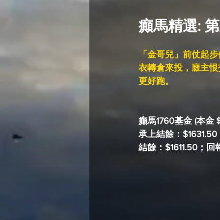
癲馬精選: 第
「金哥兒」前仗起步
衣轉倉來投，廄主恨
更好跑。
癲馬1760基金 (本金
承上結餘：$1631.5
結餘：$1611.50；