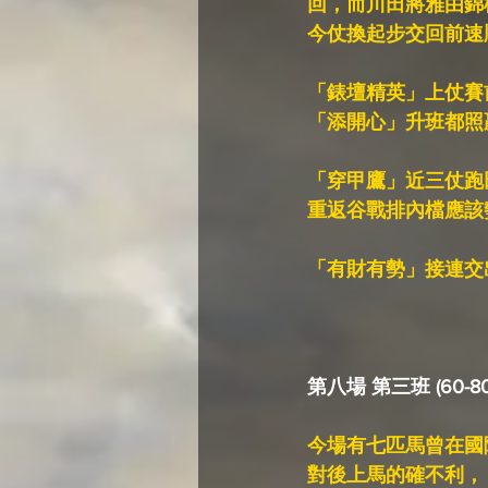
回，而川田將雅由錦
今仗換起步交回前速
「錶壇精英」上仗賽
「添開心」升班都照
「穿甲鷹」近三仗跑
重返谷戰排內檔應該
「有財有勢」接連交
第八場 第三班 (60-80
今場有七匹馬曾在國際
對後上馬的確不利，