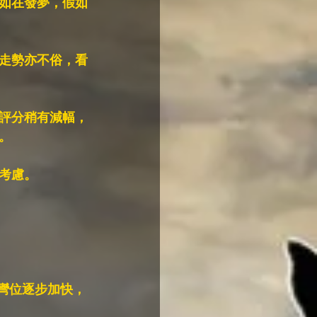
如在發夢，假如
走勢亦不俗，看
評分稍有減幅，
。
考慮。
慢彎位逐步加快，