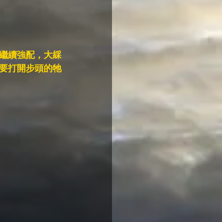
繼續強配，大綵
要打開步頭的牠