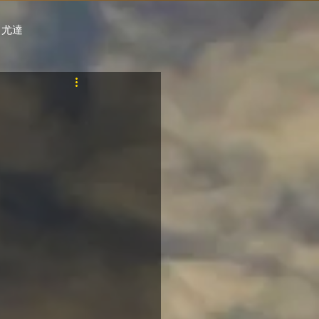
 尤達
PT
自購馬透視 / G.C.
料組
賽事報名 (香港) / 資料組