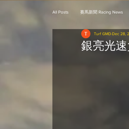
All Posts
賽馬新聞 Racing News
Turf GMD
Dec 28, 
戈登說馬事 / 馬王哥頓
三 T 
銀亮光速
歐美新馬速遞 / G.C
G.C. 環宇脈
騎練出馬表 (香港) / 資料組
騎
Saudi Cup 沙地盃