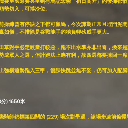
標賽至國際賽甚至到有馬記念騎「初日高升」的發揮都猶
順勢切入，可搏冷位。
前操練曾有停缺之下都可贏馬，今次課期正常且埋門泥閘
贏如儀，不排除是谷戰能手的牠負輕磅威手更大。
田草對手必定較當打較惡，跑不出水準亦非出奇，換來是
勢成眾人之選，但計跑法上應有利，故四選都要揀回一席
出強橫追勢跑入三甲，復課快跳並無不妥，仍可加入配腳
分) 1650米
騎師錦標第四關的 (229) 場次對壘過，該場步速前偏