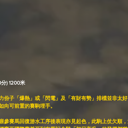
分) 1200米
力份子「爆熱」或「閃電」及「有財有勢」排檔並非太好
如向可前置的賽駒埋手。
廄參賽馬回復游水工序後表現亦見起色，此駒上仗欠順，