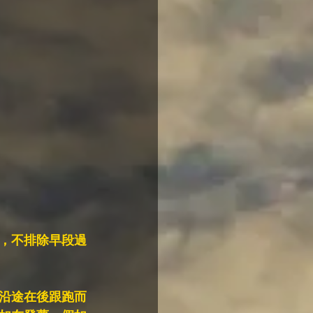
，不排除早段過
沿途在後跟跑而