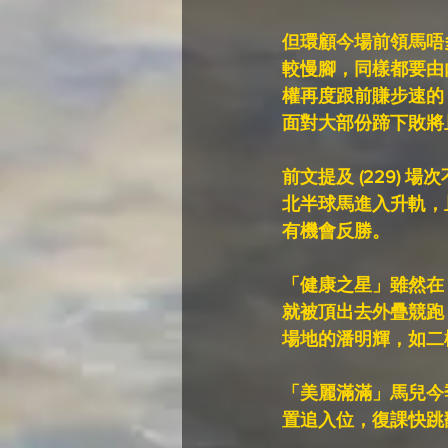
但環顧今場前領馬唔
較慢腳，同樣都要由
權再度跟前賺步速的
面對大部份蹄下敗將
前文提及 (229)
北半球馬進入升軌，
有機會反勝。
「健康之星」雖然在 
就被頂出去外疊競跑
場地的潘明輝，如二
「美麗滿滿」馬兒今
置追入位，復課快跳