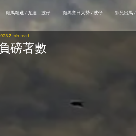
癲馬精選 / 尤達，波仔
癲馬賽日大勢 / 波仔
師兄出馬 /
2023
2 min read
大茶飯 / LakLak
馬王六環全攻略 / 馬王
孖 T 和你贏 / AI G
負磅著數
搏 / Gallant Chief
綠茵新貴 / 馬森
賽事排位 (香港) / 資
練合作成績 (香港) / 資料組
騎練場地數據 (香港) / 資料組