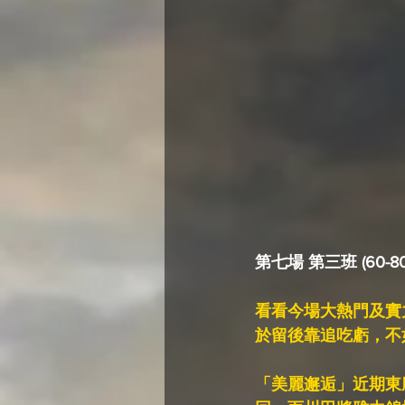
第七場 第三班 (60-80
看看今場大熱門及實
於留後靠追吃虧，不
「美麗邂逅」近期東