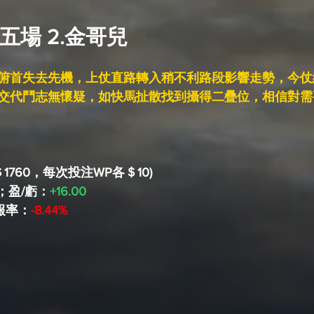
五場 2.金哥兒
俯首失去先機，上仗直路轉入稍不利路段影響走勢，今仗
交代鬥志無懷疑，如快馬扯散找到攝得二疊位，相信對需
＄1760，每次投注WP各＄10)
0；盈/虧：
+16.00
回報率：
-8.44%