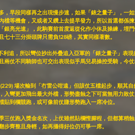
多，早段同樣再之出現慢步速，如果「錶之量子」，一如
內檔等機會，又或者又鑽上去提早發力，所以首選都係揀
「銀亮光速」，此駒賽前首度返從化作小休及操練，埋門
且七十三分掛頭牌只需負128磅，其實同樣著數。
 場次不利追，所以彎位抄出外疊追入亞軍的「錶之量子」表
且兩仗不同騎師也可交出表現似乎馬兒易操控受騎，今仗
(229) 場次輸到「冇雷公咁遠」但該仗五檔起步，順其
，入彎更加飛出最大外檔，形勢盡蝕之下可當無用力敗仗
檔貼到欄競跑，或可像前仗賺形勢跑入一席冷位。
季三仗跑入獎金名次，上仗雖然貼欄慳腳程，但都算稍蝕
翻步齊整且身輕，如再攝得好位仍可爭一席。