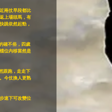
近兩仗早段都比
返上場頭馬，有
快跳依然起勁，
現的確不俗，四歲
檔位內移當然是
自然跟跑，走走下
。今仗換人更熟
步速下可改變位