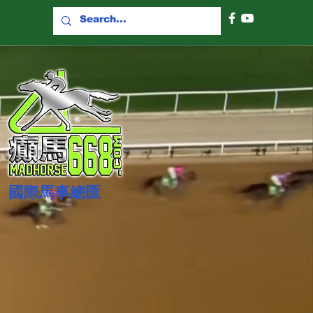
國際​馬事總匯