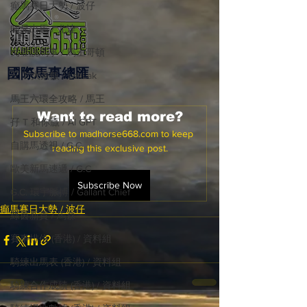
癲馬賽日大勢 / 波仔
師兄出馬 / 尤達
戈登說馬事 / 馬王哥頓
國際​馬事總匯
三 T 大茶飯 / LakLak
馬王六環全攻略 / 馬王
Want to read more?
孖 T 和你贏 / AI GPT
Subscribe to madhorse668.com to keep 
自購馬透視 / G.C.
reading this exclusive post.
歐美新馬速遞 / G.C
Subscribe Now
G.C. 環宇脈搏 / Gallant Chief
癲馬賽日大勢 / 波仔
綠茵新貴 / 馬森
賽事排位 (香港) / 資料組
騎練出馬表 (香港) / 資料組
騎練合作成績 (香港) / 資料組