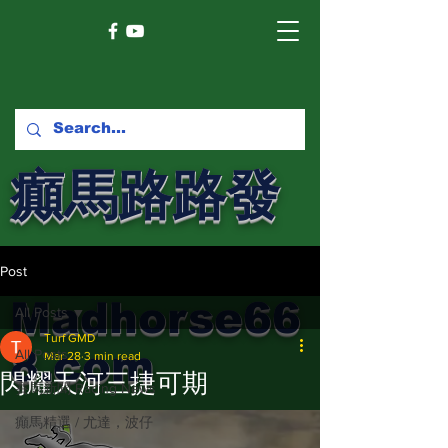
癲馬路路發
馬網
Post
Madhorse66
All Posts
Turf GMD
8.com
All Posts
Mar 28
3 min read
閃耀天河三捷可期
賽馬新聞 Racing News
癲馬精選 / 尤達，波仔