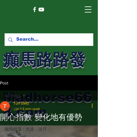
癲馬路路發
馬網
Post
Madhorse66
All Posts
Turf GMD
8.com
All Posts
Jan 1
3 min read
開心指數 變化地有優勢
賽馬新聞 Racing News
癲馬精選 / 尤達，波仔