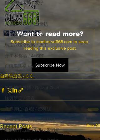
癲馬賽日大勢 / 波仔
師兄出馬 / 尤達
戈登說馬事 / 馬王哥頓
國際​馬事總匯
Want to read more?
三 T 大茶飯 / LakLak
Subscribe to madhorse668.com to keep 
馬王六環全攻略 / 馬王
reading this exclusive post.
孖 T 和你贏 / AI GPT
Subscribe Now
自購馬透視 / G.C.
自購馬透視 / G.C.
歐美新馬速遞 / G.C
G.C. 環宇脈搏 / Gallant Chief
綠茵新貴 / 馬森
賽事排位 (香港) / 資料組
騎練出馬表 (香港) / 資料組
See All
Recent Posts
騎練合作成績 (香港) / 資料組