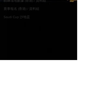
騎練場地數據 (香港) / 資料組
賽事報名 (香港) / 資料組
Saudi Cup 沙地盃
© 2022 MadHorse668.com
Proudly created with
Wix.com
實力股 身價驚人
金聖 母線戰績優
PLEASE WAGER LEGALLY IN
YOUR JURISDICTION