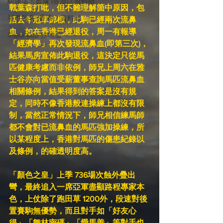
騎練場地數據 (香港) / 資料組
戰葉森打吡，但不難理解箇中原因，包
賽事報名 (香港) / 資料組
括去年冠軍錦標，此駒已經兩次流鼻
血，如在香港已經退役，周一有報導
Saudi Cup 沙地盃
「經濟學」再次發現流鼻血(即第三次)，
結果馬房宣佈此駒退役，這決定只從馬
匹健康考慮而非依例，師兄上周六在雅
士谷亦向當值受薪董事查詢馬匹流鼻血
相關條例，結果得到的答案是沒有規
定，同時不像香港般連操練上都沒有限
制，當然正常情況下，師兄相信練馬師
都不會對已流鼻血的馬匹強加操練，所
以某程度上，香港對馬匹的傷患紀錄以
及條例，的確透明度高。
「顏色之皇」上季 736場次蝕外疊出
彎，最終追入一席亞軍盡顯路程專家本
色，上仗除了跑田草 1200外，段速對後
置賽駒無優勢，而且對手如「好友心
得」「舞林密碼」「愛馬善」等對手也