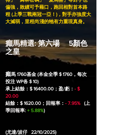
偏強，敗績可予藉口，跑回相對首本路
程 (上季三戰兩冠一亞！)，對手亦強度大
大減弱，里程尚淺的牠有力重現真身。
癲馬精選: 
第六場     5顏色
之皇
癲
馬 1760基金 (本金全季＄1760，每次
投注 WP各＄10)
承上結餘：$ 16400.00；盈/虧：
- $ 
20.00
結餘：$ 1620.00；回報率：
- 7.95%
(上
季回報率: 
+ 5.88%
)
(尤達/波仔   22/10/2025)