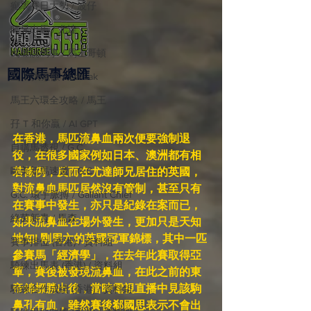
癲馬賽日大勢 / 波仔
師兄出馬 / 尤達
戈登說馬事 / 馬王哥頓
國際​馬事總匯
三 T 大茶飯 / LakLak
馬王六環全攻略 / 馬王
孖 T 和你贏 / AI GPT
在香港，馬匹流鼻血兩次便要強制退
自購馬透視 / G.C.
役，在很多國家例如日本、澳洲都有相
歐美新馬速遞 / G.C
若條例，反而在尤達師兄居住的英國，
對流鼻血馬匹居然沒有管制，甚至只有
G.C. 環宇脈搏 / Gallant Chief
在賽事中發生，亦只是紀錄在案而已，
綠茵新貴 / 馬森
如果流鼻血在場外發生，更加只是天知
地知! 剛周六的英國冠軍錦標，其中一匹
賽事排位 (香港) / 資料組
參賽馬「經濟學」，在去年此賽取得亞
騎練出馬表 (香港) / 資料組
軍，賽後被發現流鼻血，在此之前的東
帝錦標勝出後，當時電視直播中見該駒
騎練合作成績 (香港) / 資料組
鼻孔有血，雖然賽後郗國思表示不會出