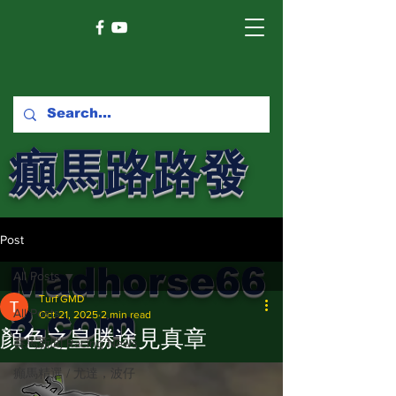
癲馬路路發
馬網
Post
Madhorse66
All Posts
Turf GMD
8.com
All Posts
Oct 21, 2025
2 min read
顏色之皇勝途見真章
賽馬新聞 Racing News
癲馬精選 / 尤達，波仔