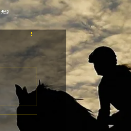
 尤達
PT
自購馬透視 / G.C.
料組
賽事報名 (香港) / 資料組