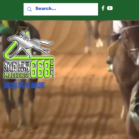
國際​馬事總匯