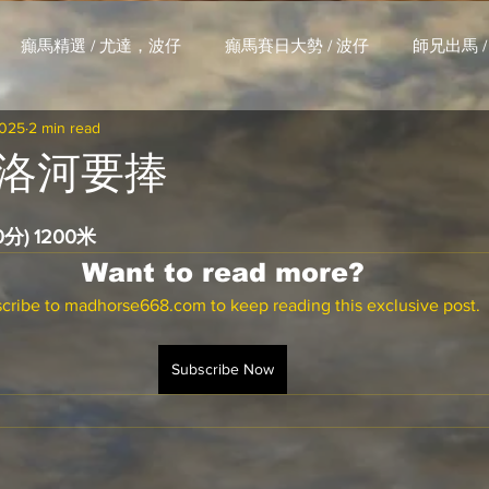
癲馬精選 / 尤達，波仔
癲馬賽日大勢 / 波仔
師兄出馬 /
2025
2 min read
大茶飯 / LakLak
馬王六環全攻略 / 馬王
孖 T 和你贏 / AI G
洛河要捧
搏 / Gallant Chief
綠茵新貴 / 馬森
賽事排位 (香港) / 資
分) 1200米
Want to read more?
cribe to madhorse668.com to keep reading this exclusive post.
練合作成績 (香港) / 資料組
騎練場地數據 (香港) / 資料組
Subscribe Now