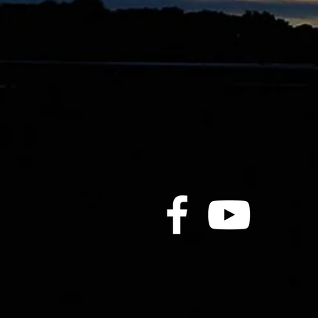
翠紅勝途爭埋齋