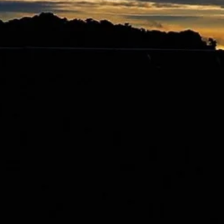
奔放
快樂老撾轉倉謀交代