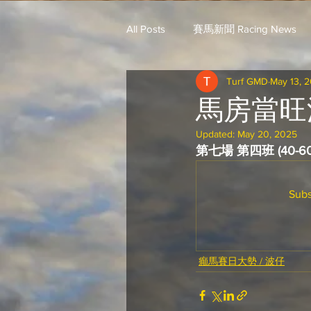
All Posts
賽馬新聞 Racing News
Turf GMD
May 13, 
戈登說馬事 / 馬王哥頓
三 T 
馬房當旺
Updated:
May 20, 2025
歐美新馬速遞 / G.C
G.C. 環宇脈
第七場 第四班 (40-60
Subs
騎練出馬表 (香港) / 資料組
騎
Saudi Cup 沙地盃
癲馬賽日大勢 / 波仔