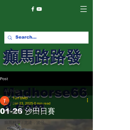
癲馬路路發
馬網
Post
Madhorse66
All Posts
Turf GMD
8.com
All Posts
Jan 23, 2025
0 min read
01-26 沙田日賽
賽馬新聞 Racing News
癲馬精選 / 尤達，波仔