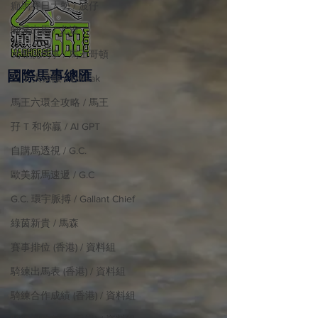
癲馬賽日大勢 / 波仔
師兄出馬 / 尤達
戈登說馬事 / 馬王哥頓
國際​馬事總匯
三 T 大茶飯 / LakLak
馬王六環全攻略 / 馬王
孖 T 和你贏 / AI GPT
自購馬透視 / G.C.
歐美新馬速遞 / G.C
G.C. 環宇脈搏 / Gallant Chief
綠茵新貴 / 馬森
賽事排位 (香港) / 資料組
騎練出馬表 (香港) / 資料組
騎練合作成績 (香港) / 資料組