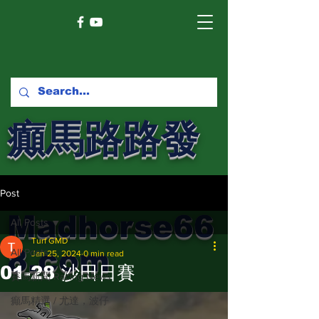
癲馬路路發
馬網
Post
Madhorse66
All Posts
Turf GMD
8.com
All Posts
Jan 25, 2024
0 min read
01-28 沙田日賽
賽馬新聞 Racing News
癲馬精選 / 尤達，波仔