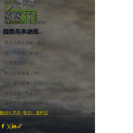
癲馬賽日大勢 / 波仔
師兄出馬 / 尤達
戈登說馬事 / 馬王哥頓
國際​馬事總匯
三 T 大茶飯 / LakLak
馬王六環全攻略 / 馬王
孖 T 和你贏 / AI GPT
自購馬透視 / G.C.
歐美新馬速遞 / G.C
G.C. 環宇脈搏 / Gallant Chief
綠茵新貴 / 馬森
賽事排位 (香港) / 資料組
騎練出馬表 (香港) / 資料組
騎練出馬表 (香港) / 資料組
騎練合作成績 (香港) / 資料組