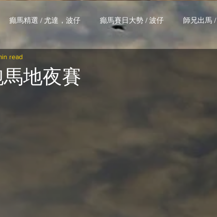
癲馬精選 / 尤達，波仔
癲馬賽日大勢 / 波仔
師兄出馬 /
min read
大茶飯 / LakLak
馬王六環全攻略 / 馬王
孖 T 和你贏 / AI G
 跑馬地夜賽
搏 / Gallant Chief
綠茵新貴 / 馬森
賽事排位 (香港) / 資
練合作成績 (香港) / 資料組
騎練場地數據 (香港) / 資料組