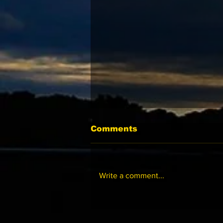
Comments
Write a comment...
07-15 跑馬地夜賽