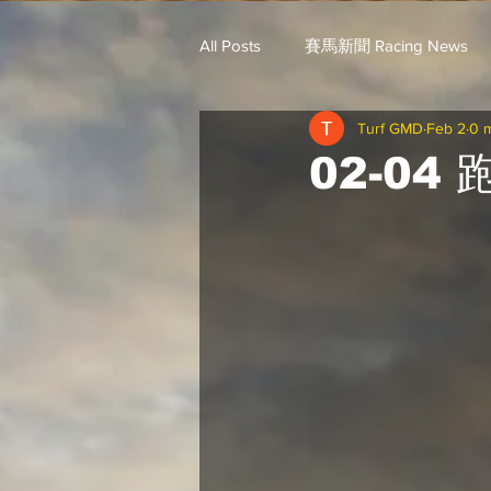
All Posts
賽馬新聞 Racing News
Turf GMD
Feb 2
0 
戈登說馬事 / 馬王哥頓
三 T 
02-04
歐美新馬速遞 / G.C
G.C. 環宇脈
騎練出馬表 (香港) / 資料組
騎
Saudi Cup 沙地盃