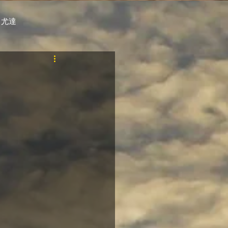
 尤達
PT
自購馬透視 / G.C.
料組
賽事報名 (香港) / 資料組