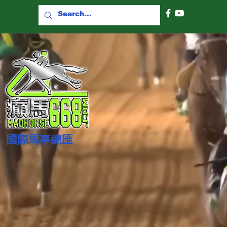
國際​馬事總匯