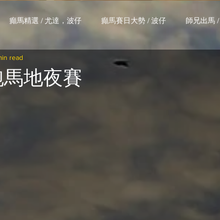
癲馬精選 / 尤達，波仔
癲馬賽日大勢 / 波仔
師兄出馬 /
min read
大茶飯 / LakLak
馬王六環全攻略 / 馬王
孖 T 和你贏 / AI G
 跑馬地夜賽
搏 / Gallant Chief
綠茵新貴 / 馬森
賽事排位 (香港) / 資
練合作成績 (香港) / 資料組
騎練場地數據 (香港) / 資料組