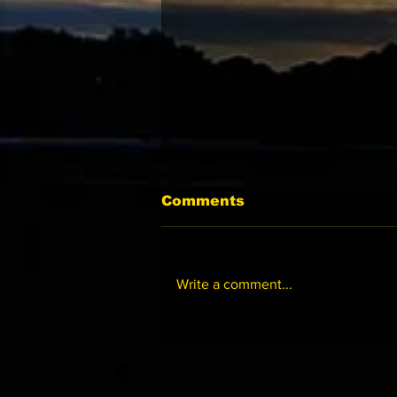
Comments
Write a comment...
07-01 沙田黃昏賽