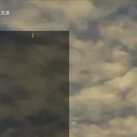
 尤達
PT
自購馬透視 / G.C.
料組
賽事報名 (香港) / 資料組