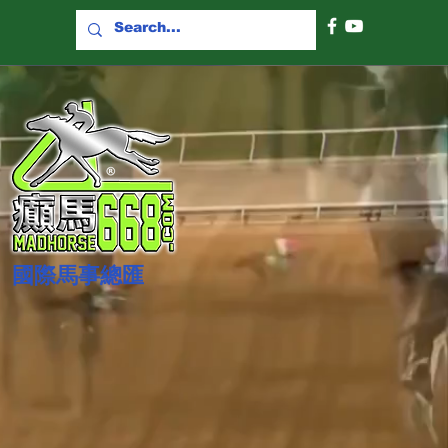
國際​馬事總匯