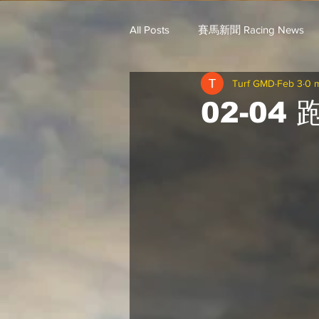
All Posts
賽馬新聞 Racing News
Turf GMD
Feb 3
0 
戈登說馬事 / 馬王哥頓
三 T 
02-04
歐美新馬速遞 / G.C
G.C. 環宇脈
騎練出馬表 (香港) / 資料組
騎
Saudi Cup 沙地盃