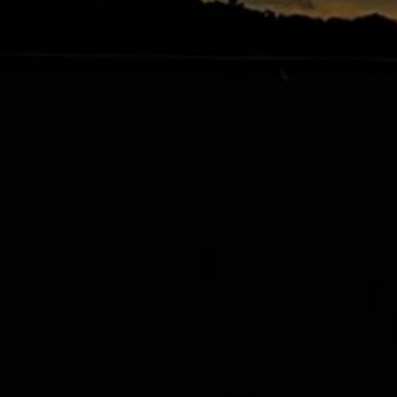
07-12 沙日黃昏賽
07