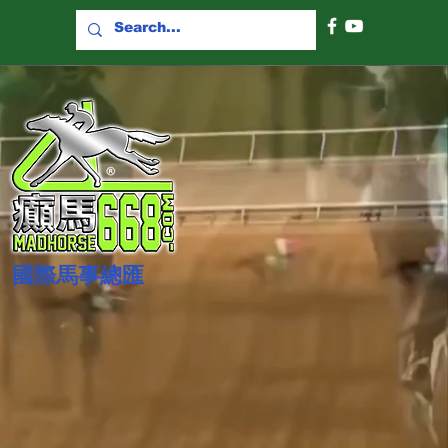
國際​馬事總匯