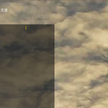
 尤達
PT
自購馬透視 / G.C.
料組
賽事報名 (香港) / 資料組