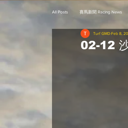
All Posts
賽馬新聞 Racing News
Turf GMD
Feb 8, 2
戈登說馬事 / 馬王哥頓
三 T 
02-12
歐美新馬速遞 / G.C
G.C. 環宇脈
騎練出馬表 (香港) / 資料組
騎
Saudi Cup 沙地盃