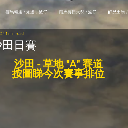
癲馬精選 / 尤達，波仔
癲馬賽日大勢 / 波仔
師兄出馬 /
024
1 min read
大茶飯 / LakLak
馬王六環全攻略 / 馬王
孖 T 和你贏 / AI G
 沙田日賽
搏 / Gallant Chief
綠茵新貴 / 馬森
賽事排位 (香港) / 資
沙田 - 草地 "A" 賽道
按圖睇今次賽事排位
練合作成績 (香港) / 資料組
騎練場地數據 (香港) / 資料組